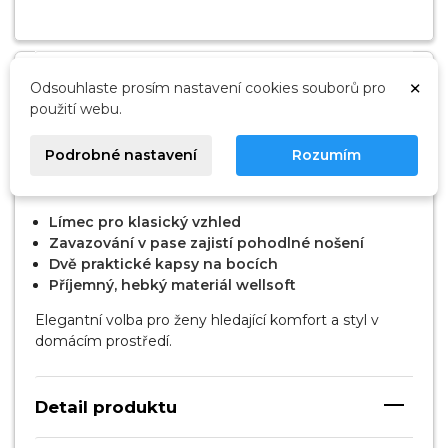
Popis
×
Odsouhlaste prosím nastavení cookies souborů pro
použití webu.
Dámský župan Camea long angora značky L&L
Podrobné nastavení
Rozumím
nabízí elegantní styl, měkký wellsoft materiál a pohodlí
pro každodenní relaxaci doma.
Límec pro klasický vzhled
Zavazování v pase zajistí pohodlné nošení
Dvě praktické kapsy na bocích
Příjemný, hebký materiál wellsoft
Elegantní volba pro ženy hledající komfort a styl v
domácím prostředí.
Detail produktu