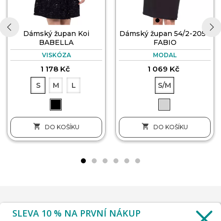
Dámský župan Koi
Dámský župan 54/2-205V
BABELLA
FABIO
‹
›
VISKÓZA
MODAL
1 178 Kč
1 069 Kč
S
M
L
S/M


DO KOŠÍKU
DO KOŠÍKU
SLEVA 10 % NA PRVNÍ NÁKUP
INFORMACE
