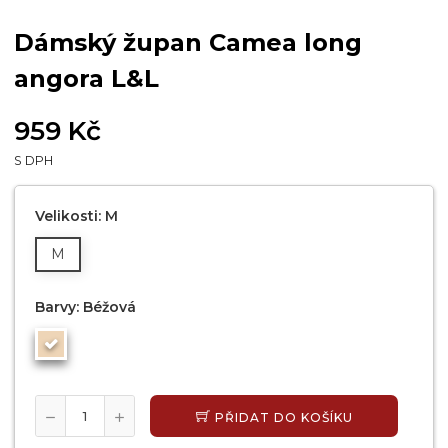
Dámský župan Camea long
angora L&L
959 Kč
S DPH
Velikosti: M
M
Barvy: Béžová
PŘIDAT DO KOŠÍKU