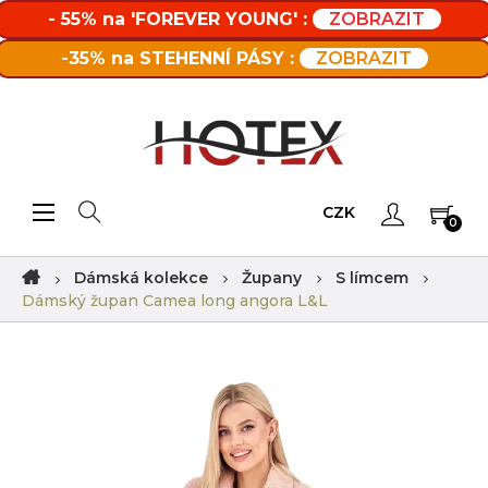
- 55% na 'FOREVER YOUNG' :
ZOBRAZIT
-35% na STEHENNÍ PÁSY :
ZOBRAZIT
Toggle navigation
☰
CZK
0
Dámská kolekce
Župany
S límcem
Dámský župan Camea long angora L&L