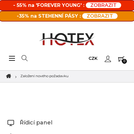
- 55% na 'FOREVER YOUNG' :
ZOBRAZIT
-35% na STEHENNÍ PÁSY :
ZOBRAZIT
Toggle navigation
☰
CZK
0
Založení nového požadavku
Řídicí panel