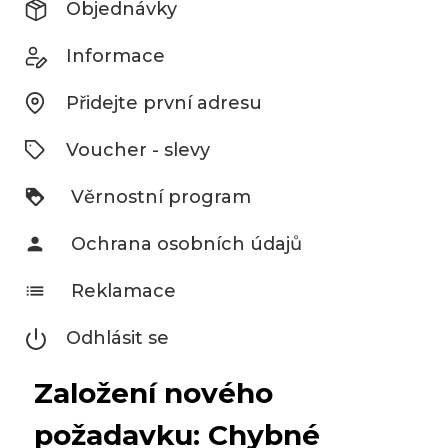
Objednávky
Informace
Přidejte první adresu
Voucher - slevy
Věrnostní program

Ochrana osobních údajů
person
Reklamace
list
Odhlásit se
Založení nového
požadavku: Chybné