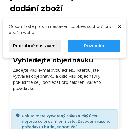
dodání zboží
×
Odsouhlaste prosím nastavení cookies souborů pro
použití webu.
VÝBĚR
VYHLEDÁNÍ
VYPLNĚNÍ
HOTOVO
POŽADAVKU
OBJEDNÁVKY
ÚDAJŮ
Podrobné nastavení
Rozumím
Vyhledejte objednávku
Zadejte váši e-mailovou adresu, kterou jste
vytvářeli objednávku a číslo vaši objednávky,
pokusíme se ji dohledat pro založení vašeho
požadavku.
Pokud máte vytvořený zákaznický účet,
nejprve se prosím přihlaste. Zavedení vašeho
požadavku bude jednodušší.