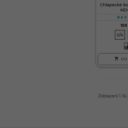
Chlapecké bo
KE
BAV
159
2/4

DO 
Zobrazení 1-16 