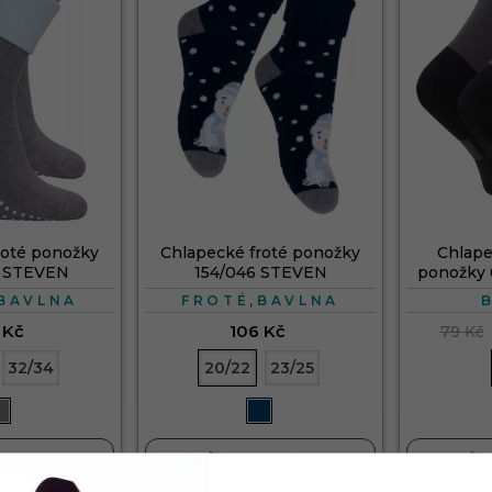
roté ponožky
Chlapecké froté ponožky
Chlape
 STEVEN
154/046 STEVEN
ponožky
,
BAVLNA
FROTÉ
BAVLNA
 Kč
106 Kč
79 Kč
32/34
20/22
23/25


KOŠÍKU
DO KOŠÍKU