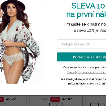
SLEVA 10
3 PÁRY🎁
na první n
Přihlašte se k našim n
a sleva 10% je Vaš
Přihlásit se a získat s
Vaše e-mailová adresa je u nás
Zásady zpracování osobníc
Na zboží, které je již v akci nebo 
 kotníkové
Chlapecké kotníkové
Chlape
nelze uplatnit slevu na první
/307 STEVEN
ponožky 054/313 STEVEN
LNA
BAVLNA
47 Kč
47 Kč
79 Kč
0%
-40%