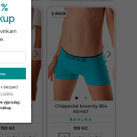
 %
2-PACK
ákup
ovinkám
e.
levu
 v bezpečí.
h údajů
ve výprodeji,
cké slipy 251/9
Chlapecké boxerky 854
 nákup.
KEHAT
KEHAT
BAVLNA
BAVLNA
159 Kč
159 Kč