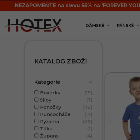
NEZAPOMEŇTE na slevu 55% na 'FOREVER YOU
DÁMSKÉ
PÁNSKÉ
Chlapecká kolekce
KATALOG ZBOŽÍ
Kategorie
Boxerky
15
Slipy
7
Ponožky
118
Punčocháče
17
Pyžama
29
Tílka
1
Župany
4