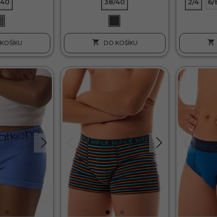
/40
38/40
2/4
6/


KOŠÍKU
DO KOŠÍKU