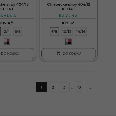
ké slipy 404/13
Chlapecké slipy 404/12
KEHAT
KEHAT
BAVLNA
BAVLNA
107 Kč
107 Kč
2/4
6/8
6/8
10/12
14/16

DO KOŠÍKU
DO KOŠÍKU
1
2
3
…
13