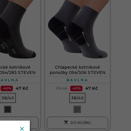
cké kotníkové
Chlapecké kotníkové
 054/283 STEVEN
ponožky 054/306 STEVEN
BAVLNA
BAVLNA
47 Kč
47 Kč
79 Kč
-40%
-40%
38/40
38/40

DO KOŠÍKU
DO KOŠÍKU