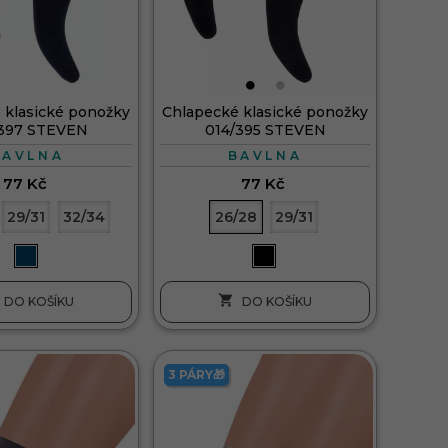
 klasické ponožky
Chlapecké klasické ponožky
/397 STEVEN
014/395 STEVEN
BAVLNA
BAVLNA
77 Kč
77 Kč
29/31
32/34
26/28
29/31

DO KOŠÍKU
DO KOŠÍKU
3 PÁRY🎁