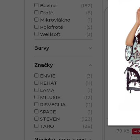
Bavlna
182
Froté
8
3 PÁRY🎁
Mikrovlákno
1
Polofroté
5
Wellsoft
3
Barvy
Značky
ENVIE
3
KEHAT
11
LAMA
1
MILUSIE
12
RISVEGLIA
11
Chlapecké
SPACE
1
ponožky 054
STEVEN
123
BAV
TARO
29
79 Kč
-4
Novinky, akce, slevy