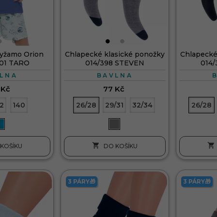
yžamo Orion
Chlapecké klasické ponožky
Chlapecké
01 TARO
014/398 STEVEN
014
LNA
BAVLNA
 Kč
77 Kč
2
140
26/28
29/31
32/34
26/28


KOŠÍKU
DO KOŠÍKU
3 PÁRY🎁
3 PÁRY🎁