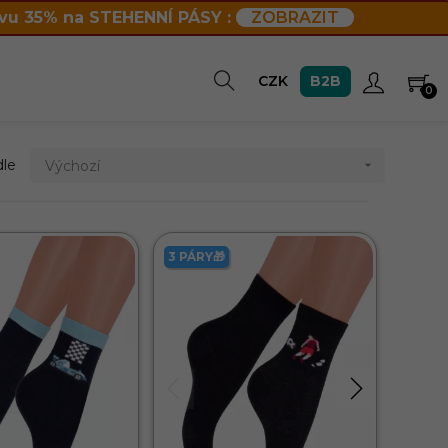
vu 35% na STEHENNÍ PÁSY :
ZOBRAZIT
B2B
CZK
0
dle
Výchozí

3 PÁRY🎁