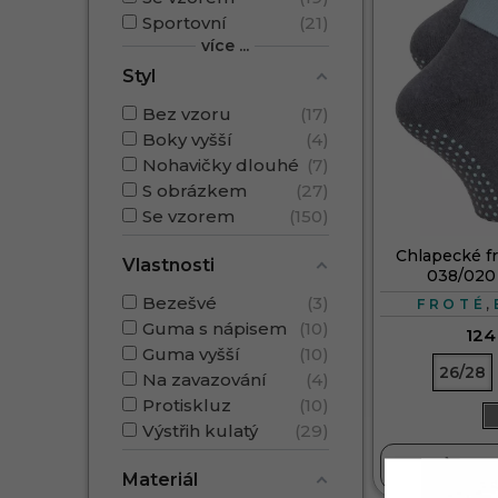
Sportovní
21
více ...
Styl
Bez vzoru
17
Boky vyšší
4
Nohavičky dlouhé
7
S obrázkem
27
Se vzorem
150
Chlapecké f
Vlastnosti
038/020
Bezešvé
3
,
FROTÉ
Guma s nápisem
10
124
Guma vyšší
10
26/28
Na zavazování
4
Protiskluz
10
Výstřih kulatý
29

DO 
Materiál