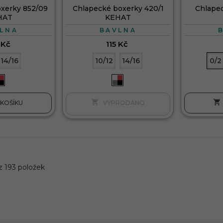
xerky 852/09
Chlapecké boxerky 420/1
Chlapec
HAT
KEHAT
LNA
BAVLNA
 Kč
115 Kč
14/16
10/12
14/16
0/2


KOŠÍKU
z 193 položek