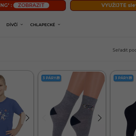
NG' :
ZOBRAZIT
VYUŽIJTE sle
DÍVČÍ
CHLAPECKÉ
Seřadit po
3 PÁRY🎁
3 PÁRY🎁