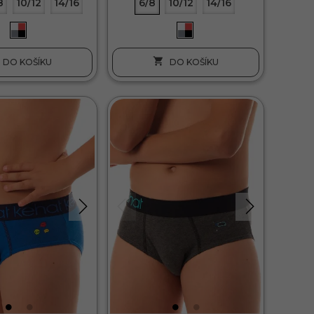
8
10/12
14/16
6/8
10/12
14/16

DO KOŠÍKU
DO KOŠÍKU