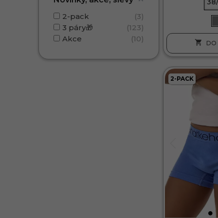
38
2-pack
3
3 páry🎁
123
Akce
10

DO 
2-PACK