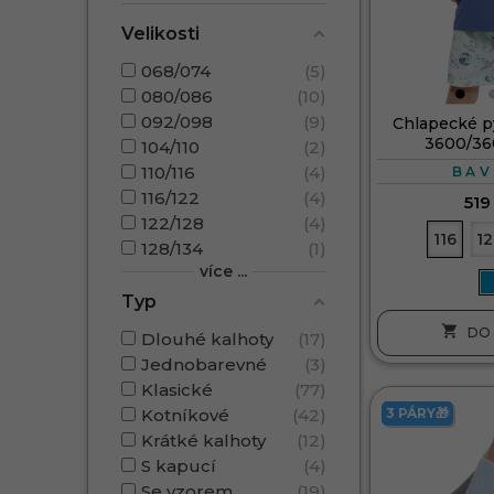
Velikosti
068/074
5
080/086
10
092/098
9
Chlapecké p
3600/36
104/110
2
110/116
4
BAV
116/122
4
519
122/128
4
116
12
128/134
1
více ...
Typ

DO 
Dlouhé kalhoty
17
Jednobarevné
3
Klasické
77
3 PÁRY🎁
Kotníkové
42
Krátké kalhoty
12
S kapucí
4
Se vzorem
19