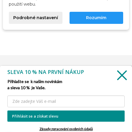
použití webu.
Podrobné nastavení
Rozumím
SLEVA 10 % NA PRVNÍ NÁKUP
INFORMACE

Přihlašte se k našim novinkám
a sleva 10 % je Vaše.
SLUŽBA ZÁKAZNÍKŮM

NAŠE NABÍDKY

Přihlásit se a získat slevu
INFORMACE O FIRMĚ

Zásady zpracování osobních údajů