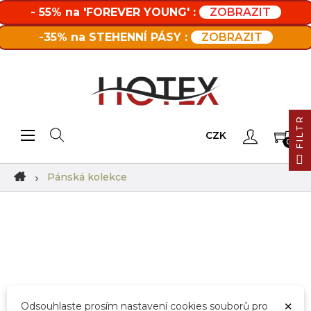
- 55% na 'FOREVER YOUNG' :
ZOBRAZIT
-35% na STEHENNÍ PÁSY :
ZOBRAZIT
FILTR
Toggle navigation
☰
CZK
0
Pánská kolekce
×
Odsouhlaste prosím nastavení cookies souborů pro