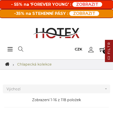
- 55% na 'FOREVER YOUNG' :
ZOBRAZIT
-35% na STEHENNÍ PÁSY :
ZOBRAZIT
FILTR
Toggle navigation
☰
CZK
0
Chlapecká kolekce
Výchozí

Zobrazení 1-16 z 118 položek