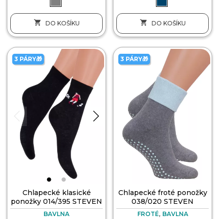


DO KOŠÍKU
DO KOŠÍKU
3 PÁRY🎁
3 PÁRY🎁
Chlapecké klasické
Chlapecké froté ponožky
ponožky 014/395 STEVEN
038/020 STEVEN
,
BAVLNA
FROTÉ
BAVLNA