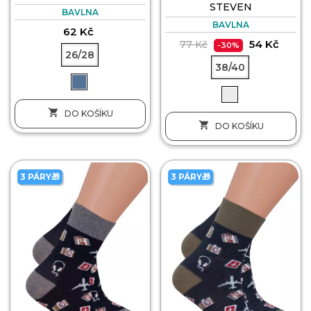
STEVEN
BAVLNA
BAVLNA
62 Kč
54 Kč
77 Kč
-30%
26/28
38/40

DO KOŠÍKU

DO KOŠÍKU
3 PÁRY🎁
3 PÁRY🎁