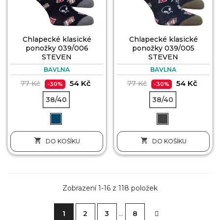
Chlapecké klasické
Chlapecké klasické
ponožky 039/006
ponožky 039/005
STEVEN
STEVEN
BAVLNA
BAVLNA
54 Kč
54 Kč
77 Kč
77 Kč
-30%
-30%
38/40
38/40


DO KOŠÍKU
DO KOŠÍKU
Zobrazení 1-16 z 118 položek
1
2
3
…
8