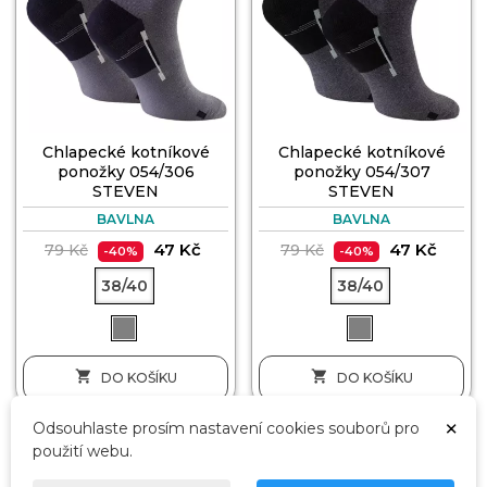
Chlapecké kotníkové
Chlapecké kotníkové
ponožky 054/306
ponožky 054/307
STEVEN
STEVEN
BAVLNA
BAVLNA
47 Kč
47 Kč
79 Kč
79 Kč
-40%
-40%
38/40
38/40


DO KOŠÍKU
DO KOŠÍKU
×
Odsouhlaste prosím nastavení cookies souborů pro
použití webu.
3 PÁRY🎁
3 PÁRY🎁