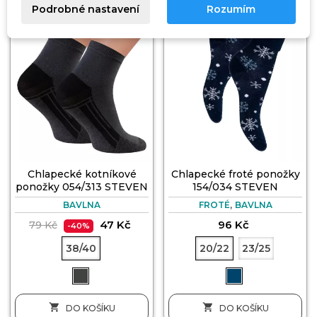
Podrobné nastavení
Rozumím
Chlapecké kotníkové
Chlapecké froté ponožky
ponožky 054/313 STEVEN
154/034 STEVEN
,
BAVLNA
FROTÉ
BAVLNA
47 Kč
96 Kč
79 Kč
-40%
38/40
20/22
23/25


DO KOŠÍKU
DO KOŠÍKU