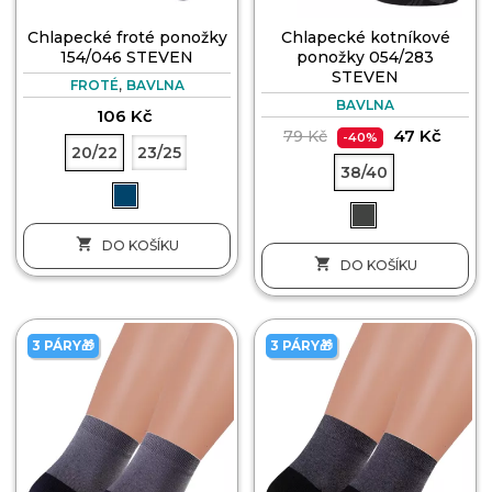
Chlapecké froté ponožky
Chlapecké kotníkové
154/046 STEVEN
ponožky 054/283
STEVEN
,
FROTÉ
BAVLNA
BAVLNA
106 Kč
47 Kč
79 Kč
-40%
20/22
23/25
38/40

DO KOŠÍKU

DO KOŠÍKU
3 PÁRY🎁
3 PÁRY🎁