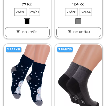
77 Kč
124 Kč
26/28
29/31
26/28
32/34


DO KOŠÍKU
DO KOŠÍKU
3 PÁRY🎁
3 PÁRY🎁