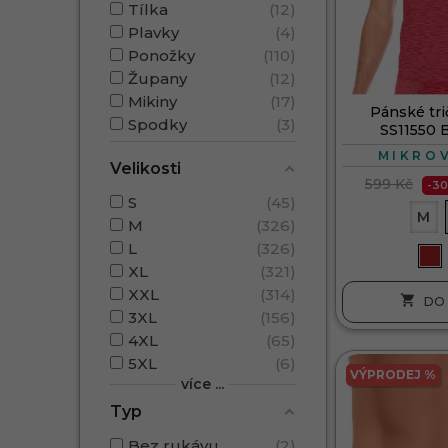
Tílka
12
Plavky
4
Ponožky
110
Župany
12
Mikiny
17
Pánské tri
Spodky
3
SS11550
MIKRO
Velikosti
599 Kč
-3
S
45
M
M
326
L
326
XL
321
XXL
314

DO 
3XL
156
4XL
65
5XL
6
VÝPRODEJ %
více ...
Typ
Bez rukávu
2