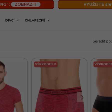
NG' :
ZOBRAZIT
VYUŽIJTE sle
DÍVČÍ
CHLAPECKÉ
Seřadit po
VÝPRODEJ %
VÝPRODEJ