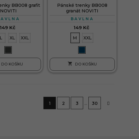
enky BB008 grafit
Pánské trenky BB008
NOVITI
granát NOVITI
BAVLNA
BAVLNA
149 Kč
149 Kč
L
XL
XXL
M
XXL

DO KOŠÍKU
DO KOŠÍKU
1
2
3
…
30