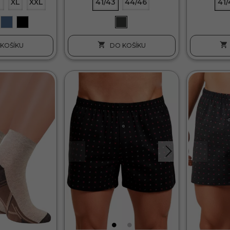
XL
XXL
41/43
44/46
41/


KOŠÍKU
DO KOŠÍKU