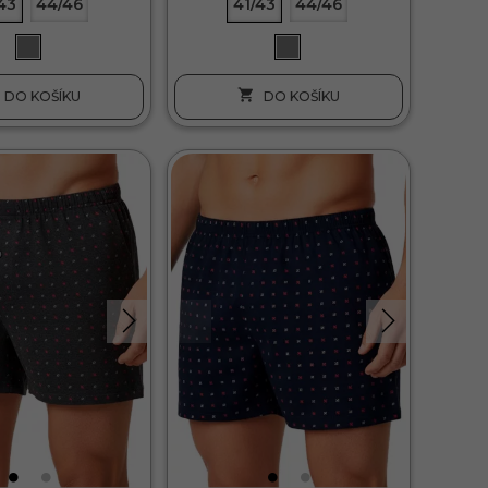
43
44/46
41/43
44/46

DO KOŠÍKU
DO KOŠÍKU