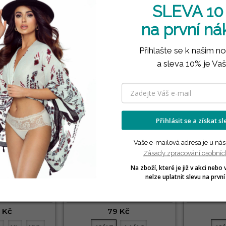
SLEVA 10
na první n
Přihlašte se k našim n
a sleva 10% je Vaš
Přihlásit se a získat s
Vaše e-mailová adresa je u nás
Zásady zpracování osobníc
Na zboží, které je již v akci nebo 
rky Seamless
Pánské kotníkové ponožky
Pánské k
nelze uplatnit slevu na první
 BRUBECK
054/330 STEVEN
054
LNA
BAVLNA
 Kč
79 Kč