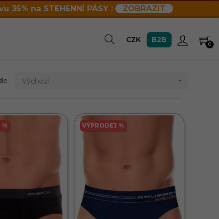
vu 35% na STEHENNÍ PÁSY :
ZOBRAZIT
B2B
CZK
0
dle
Výchozí

 %
VÝPRODEJ %