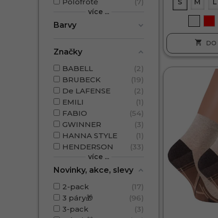
Polofroté
7
S
M
L
více ...
Barvy

DO 
Značky
BABELL
2
BRUBECK
19
De LAFENSE
2
EMILI
1
FABIO
54
GWINNER
3
HANNA STYLE
1
HENDERSON
33
více ...
Novinky, akce, slevy
2-pack
17
3 páry🎁
96
3-pack
3