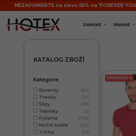
NEZAPOMEŇTE na slevu 55% na 'FOREVER YOU
DÁMSKÉ
PÁNSKÉ
Pánská kolekce
KATALOG ZBOŽÍ
VÝPRODEJ %
Kategorie
Boxerky
64
Trenky
10
Slipy
39
Tepláky
2
Pyžama
108
Noční košile
26
Trička
53