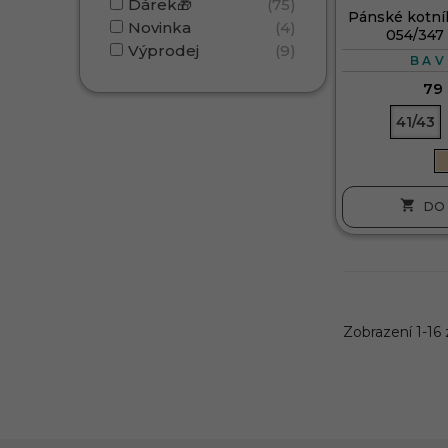
Dárek🎁
75
Pánské kotní
Novinka
4
054/347
Výprodej
9
BAV
79
41/43

DO 
Zobrazení 1-16 