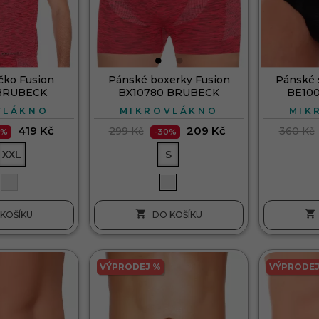
čko Fusion
Pánské boxerky Fusion
Pánské 
 BRUBECK
BX10780 BRUBECK
BE10
VLÁKNO
MIKROVLÁKNO
MIK
419 Kč
209 Kč
299 Kč
360 Kč
0%
-30%
XXL
S


KOŠÍKU
DO KOŠÍKU
VÝPRODEJ %
VÝPRODEJ