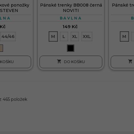
kové ponožky
Pánské trenky BB008 černá
Pánské tr
 STEVEN
NOVITI
LNA
BAVLNA
 Kč
149 Kč
44/46
M
L
XL
XXL
M


KOŠÍKU
DO KOŠÍKU
z 465 položek