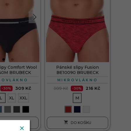
ipy Comfort Wool
Pánské slipy Fusion
50M BRUBECK
BE10090 BRUBECK
ROVLÁKNO
MIKROVLÁKNO
309 Kč
216 Kč
309 Kč
-30%
-30%
L
XL
XXL
M

DO KOŠÍKU
DO KOŠÍKU