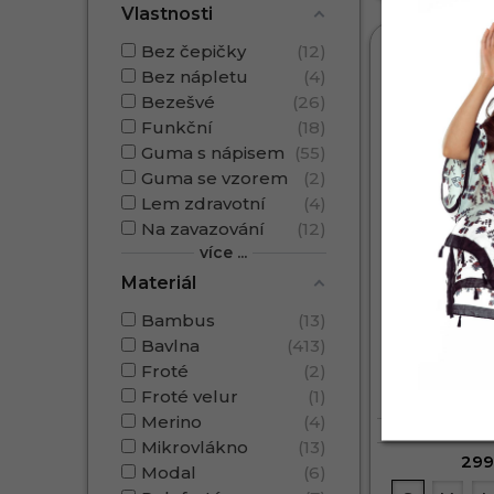
Vlastnosti
VÝPRODEJ %
Bez čepičky
12
Bez nápletu
4
Bezešvé
26
Funkční
18
Guma s nápisem
55
Guma se vzorem
2
Lem zdravotní
4
Na zavazování
12
více ...
Materiál
Bambus
13
Bavlna
413
Froté
2
Pánské boxe
Froté velur
1
BX1005M
Merino
4
BAV
Mikrovlákno
13
299
Modal
6