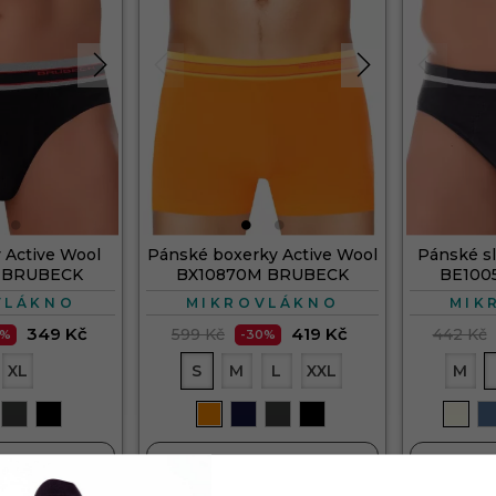
 Active Wool
Pánské boxerky Active Wool
Pánské sl
 BRUBECK
BX10870M BRUBECK
BE100
VLÁKNO
MIKROVLÁKNO
MIK
349 Kč
419 Kč
599 Kč
442 Kč
0%
-30%
XL
S
M
L
XXL
M


KOŠÍKU
DO KOŠÍKU