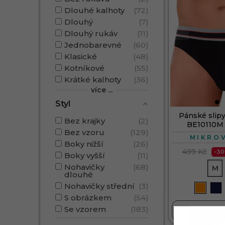
Dlouhé kalhoty
72
Dlouhý
7
Dlouhý rukáv
11
Jednobarevné
60
Klasické
48
Kotníkové
55
Krátké kalhoty
36
více ...
Styl
Pánské slipy
Bez krajky
2
BE10110M
Bez vzoru
129
MIKRO
Boky nižší
26
499 Kč
-3
Boky vyšší
11
Nohavičky
68
M
dlouhé
Nohavičky střední
3
S obrázkem
54
Se vzorem
183

DO 