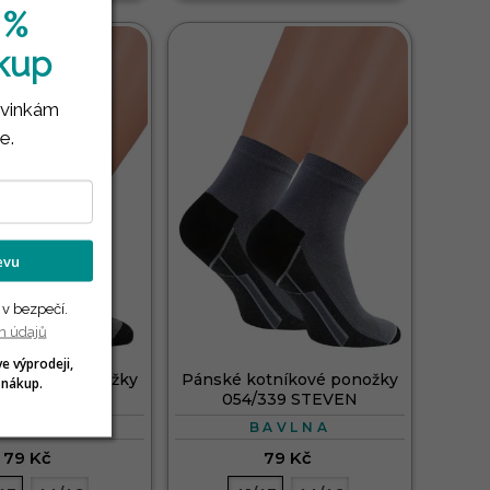
 %
ákup
ovinkám
e.
levu
 v bezpečí.
h údajů
ve výprodeji,
otníkové ponožky
Pánské kotníkové ponožky
 nákup.
/329 STEVEN
054/339 STEVEN
BAVLNA
BAVLNA
79 Kč
79 Kč