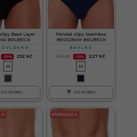
slipy Base Layer
Pánské slipy Seamless
040 BRUBECK
BE00290M BRUBECK
ROVLÁKNO
BAVLNA
252 Kč
227 Kč
325 Kč
-30%
-30%
M
M

DO KOŠÍKU
DO KOŠÍKU
 %
VÝPRODEJ %