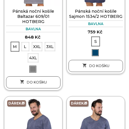
Pánská noční košile
Pánská noční košile
Baltazar 609/01
Sajmon 1534/2 HOTBERG
HOTBERG
BAVLNA
BAVLNA
759 Kč
848 Kč
S
M
L
XXL
3XL
4XL

DO KOŠÍKU

DO KOŠÍKU
DÁREK🎁
DÁREK🎁