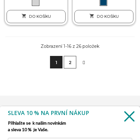


DO KOŠÍKU
DO KOŠÍKU
Zobrazení 1-16 z 26 položek
1
2
SLEVA 10 % NA PRVNÍ NÁKUP
INFORMACE

Přihlašte se k našim novinkám
a sleva 10 % je Vaše.
SLUŽBA ZÁKAZNÍKŮM
