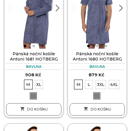
Pánská noční košile
Pánská noční košile
Antoni 1681 HOTBERG
Antoni 1680 HOTBERG
BAVLNA
BAVLNA
908 Kč
879 Kč
M
XL
M
L
3XL
4XL


DO KOŠÍKU
DO KOŠÍKU