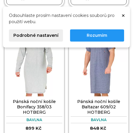
×
Odsouhlaste prosím nastavení cookies souborů pro
DÁREK🎁
DÁREK🎁
použití webu.
Podrobné nastavení
Rozumím
Pánská noční košile
Pánská noční košile
Bonifacy 358/03
Baltazar 609/02
HOTBERG
HOTBERG
BAVLNA
BAVLNA
899 Kč
848 Kč