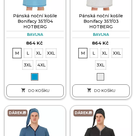
Pánská noční košile
Pánská noční košile
Bonifacy 357/04
Bonifacy 357/03
HOTBERG
HOTBERG
BAVLNA
BAVLNA
864 Kč
864 Kč
M
L
XL
XXL
M
L
XL
XXL
3XL
4XL
3XL


DO KOŠÍKU
DO KOŠÍKU
DÁREK🎁
DÁREK🎁