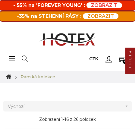
- 55% na 'FOREVER YOUNG' :
ZOBRAZIT
-35% na STEHENNÍ PÁSY :
ZOBRAZIT
FILTR
Toggle navigation
☰
CZK
0
Pánská kolekce
Výchozí

Zobrazení 1-16 z 26 položek