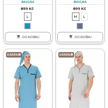
BAVLNA
BAVLNA
899 Kč
899 Kč
L
M
L


DO KOŠÍKU
DO KOŠÍKU
DÁREK🎁
DÁREK🎁