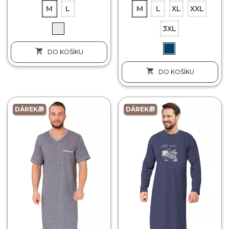
M
L
M
L
XL
XXL
3XL

DO KOŠÍKU

DO KOŠÍKU
DÁREK🎁
DÁREK🎁