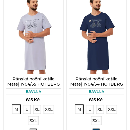
Pánská noční košile
Pánská noční košile
Matej 1704/55 HOTBERG
Matej 1704/54 HOTBERG
BAVLNA
BAVLNA
815 Kč
815 Kč
M
L
XL
XXL
M
L
XL
XXL
3XL
3XL