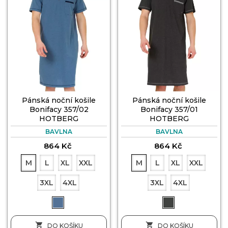
Pánská noční košile
Pánská noční košile
Bonifacy 357/02
Bonifacy 357/01
HOTBERG
HOTBERG
BAVLNA
BAVLNA
864 Kč
864 Kč
M
L
XL
XXL
M
L
XL
XXL
3XL
4XL
3XL
4XL


DO KOŠÍKU
DO KOŠÍKU