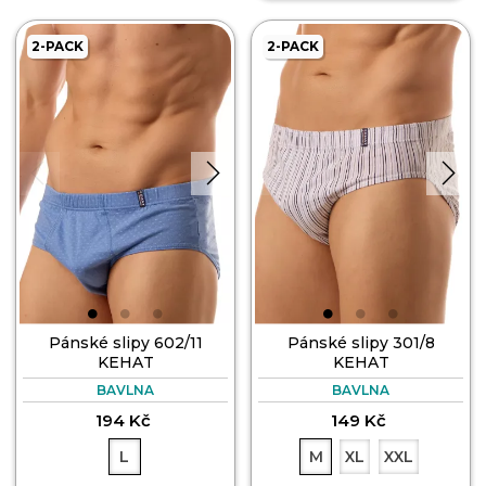
2-PACK
2-PACK
Pánské slipy 602/11
Pánské slipy 301/8
KEHAT
KEHAT
BAVLNA
BAVLNA
194 Kč
149 Kč
L
M
XL
XXL