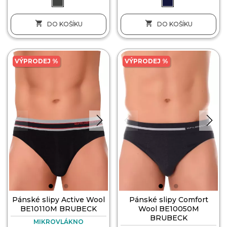


DO KOŠÍKU
DO KOŠÍKU
VÝPRODEJ %
VÝPRODEJ %
Pánské slipy Active Wool
Pánské slipy Comfort
BE10110M BRUBECK
Wool BE10050M
BRUBECK
MIKROVLÁKNO