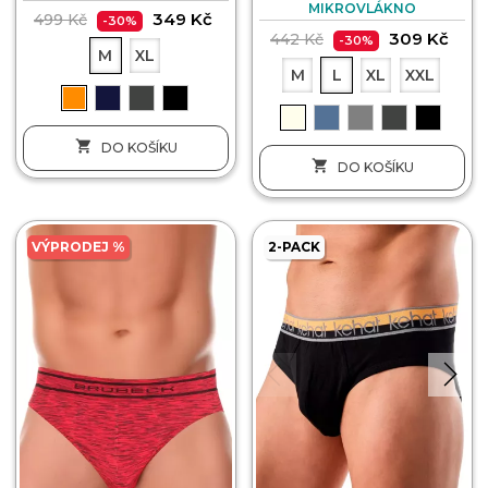
MIKROVLÁKNO
349 Kč
499 Kč
-30%
309 Kč
442 Kč
-30%
M
XL
M
L
XL
XXL

DO KOŠÍKU

DO KOŠÍKU
VÝPRODEJ %
2-PACK