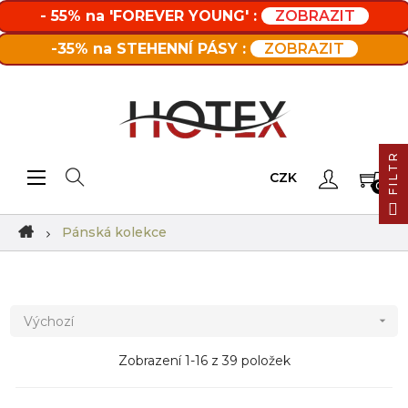
- 55% na 'FOREVER YOUNG' :
ZOBRAZIT
-35% na STEHENNÍ PÁSY :
ZOBRAZIT
FILTR
Toggle navigation
☰
CZK
0
Pánská kolekce
Výchozí

Zobrazení 1-16 z 39 položek