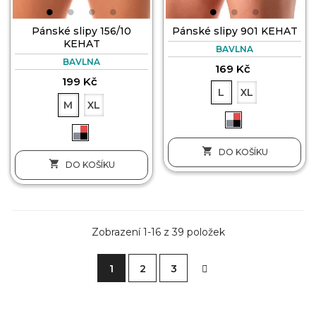
Pánské slipy 156/10
Pánské slipy 901 KEHAT
KEHAT
BAVLNA
BAVLNA
169 Kč
199 Kč
L
XL
M
XL

DO KOŠÍKU

DO KOŠÍKU
Zobrazení 1-16 z 39 položek
1
2
3