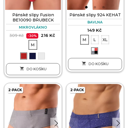
Pánské slipy Fusion
Pánské slipy 924 KEHAT
BE10090 BRUBECK
BAVLNA
MIKROVLÁKNO
149 Kč
216 Kč
309 Kč
-30%
M
L
XL
M

DO KOŠÍKU

DO KOŠÍKU
2-PACK
2-PACK