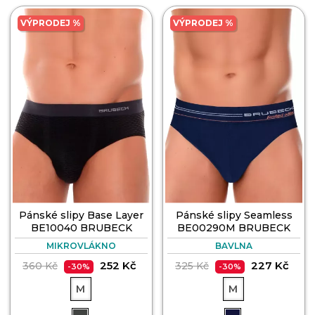
VÝPRODEJ %
VÝPRODEJ %
Pánské slipy Base Layer
Pánské slipy Seamless
BE10040 BRUBECK
BE00290M BRUBECK
MIKROVLÁKNO
BAVLNA
252 Kč
227 Kč
360 Kč
325 Kč
-30%
-30%
M
M