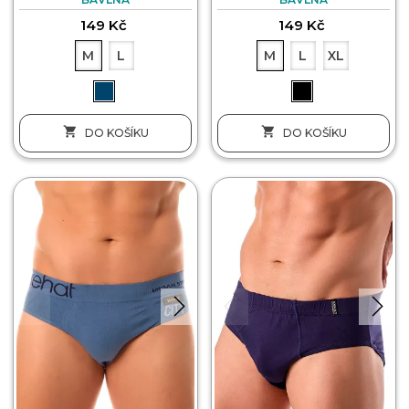
149 Kč
149 Kč
M
L
M
L
XL


DO KOŠÍKU
DO KOŠÍKU