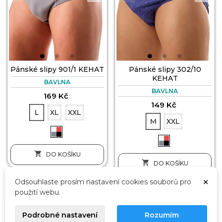
Pánské slipy 901/1 KEHAT
Pánské slipy 302/10
KEHAT
BAVLNA
BAVLNA
169 Kč
149 Kč
L
XL
XXL
M
XXL

DO KOŠÍKU

DO KOŠÍKU
×
Odsouhlaste prosím nastavení cookies souborů pro
použití webu.
2-PACK
2-PACK
Podrobné nastavení
Rozumím