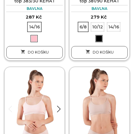
top 383/30 KEHAT
top 381/90 KEHAT
BAVLNA
BAVLNA
287 Kč
279 Kč
14/16
6/8
10/12
14/16


DO KOŠÍKU
DO KOŠÍKU