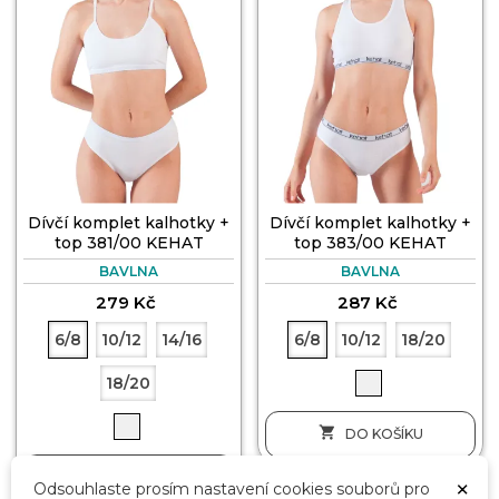
Dívčí komplet kalhotky +
Dívčí komplet kalhotky +
top 381/00 KEHAT
top 383/00 KEHAT
BAVLNA
BAVLNA
279 Kč
287 Kč
6/8
10/12
14/16
6/8
10/12
18/20
18/20

DO KOŠÍKU

DO KOŠÍKU
×
Odsouhlaste prosím nastavení cookies souborů pro