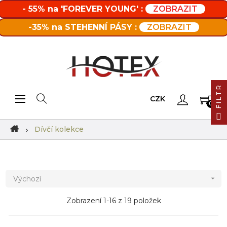
- 55% na 'FOREVER YOUNG' :
ZOBRAZIT
-35% na STEHENNÍ PÁSY :
ZOBRAZIT
FILTR
Toggle navigation
☰
CZK
0
Dívčí kolekce
Výchozí

Zobrazení 1-16 z 19 položek