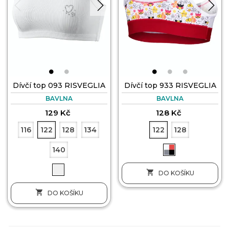
Dívčí top 093 RISVEGLIA
Dívčí top 933 RISVEGLIA
BAVLNA
BAVLNA
129 Kč
128 Kč
116
122
128
134
122
128
140

DO KOŠÍKU

DO KOŠÍKU