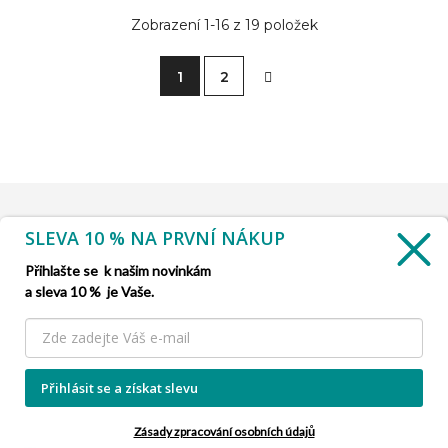
Zobrazení 1-16 z 19 položek
1
2
SLEVA 10 % NA PRVNÍ NÁKUP
INFORMACE

Přihlašte se k našim novinkám
a sleva 10 % je Vaše.
SLUŽBA ZÁKAZNÍKŮM

NAŠE NABÍDKY

Přihlásit se a získat slevu
INFORMACE O FIRMĚ

Zásady zpracování osobních údajů