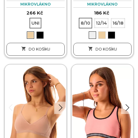
MIKROVLÁKNO
MIKROVLÁKNO
266 Kč
186 Kč
UNI
8/10
12/14
16/18


DO KOŠÍKU
DO KOŠÍKU