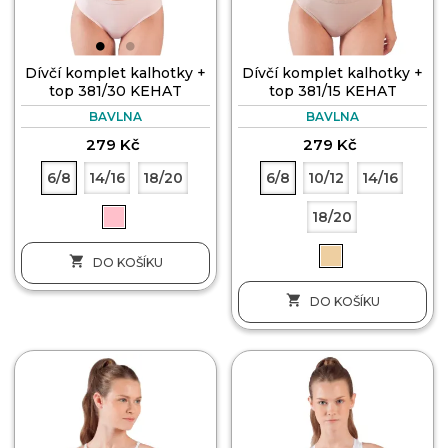
Dívčí komplet kalhotky +
Dívčí komplet kalhotky +
top 381/30 KEHAT
top 381/15 KEHAT
BAVLNA
BAVLNA
279 Kč
279 Kč
6/8
14/16
18/20
6/8
10/12
14/16
18/20

DO KOŠÍKU

DO KOŠÍKU