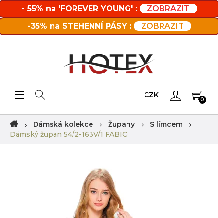
- 55% na 'FOREVER YOUNG' :
ZOBRAZIT
-35% na STEHENNÍ PÁSY :
ZOBRAZIT
Toggle navigation
☰
CZK
0
Dámská kolekce
Župany
S límcem
Dámský župan 54/2-163V/1 FABIO