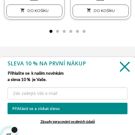


DO KOŠÍKU
DO KOŠÍKU
SLEVA 10 % NA PRVNÍ NÁKUP
INFORMACE

Přihlašte se k našim novinkám
a sleva 10 % je Vaše.
SLUŽBA ZÁKAZNÍKŮM

NAŠE NABÍDKY

Přihlásit se a získat slevu
INFORMACE O FIRMĚ

Zásady zpracování osobních údajů