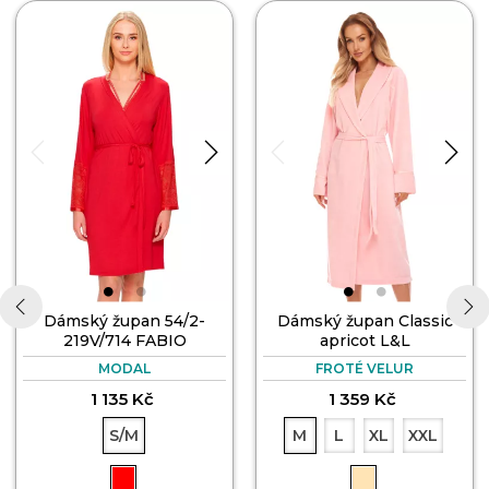
Dámský župan 54/2-
Dámský župan Classic
219V/714 FABIO
apricot L&L
‹
›
MODAL
FROTÉ VELUR
1 135 Kč
1 359 Kč
S/M
M
L
XL
XXL