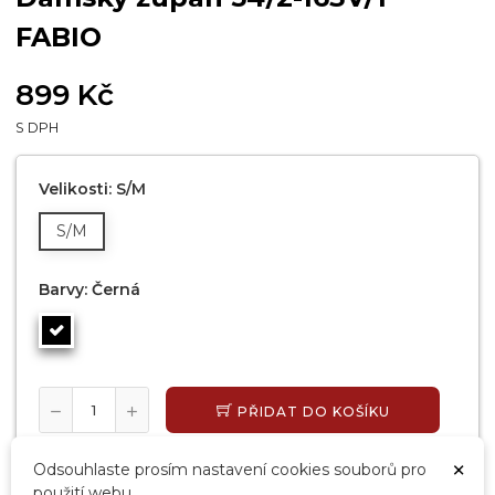
FABIO
899 Kč
S DPH
Velikosti: S/M
S/M
Barvy: Černá
PŘIDAT DO KOŠÍKU
SKLADEM, EXPEDUJEME DO 24 HODIN
×
Odsouhlaste prosím nastavení cookies souborů pro
použití webu.