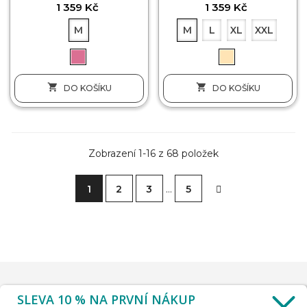
1 359 Kč
1 359 Kč
M
M
L
XL
XXL


DO KOŠÍKU
DO KOŠÍKU
Zobrazení 1-16 z 68 položek
1
2
3
…
5
SLEVA 10 % NA PRVNÍ NÁKUP
INFORMACE
