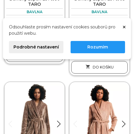
TARO
TARO
BAVLNA
BAVLNA
749 Kč
829 Kč
×
Odsouhlaste prosím nastavení cookies souborů pro
M
4XL
S
M
L
XL
XXL
použití webu.
3XL
Podrobné nastavení
Rozumím

DO KOŠÍKU

DO KOŠÍKU