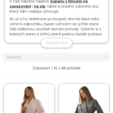
V naší nabídce najdete
župany s límcem na
zavazování
i
na zip
, takže si snadno vyberete styl,
který Vám nejlépe vyhovuje.
Ať už si ho obléknete po koupeli, ráno ke kávě nebo
večer k odpočinku, župan s límcem se rychle stane
Vaší oblíbenou součástí domácí pohody. Vyberte si z
krásných barev a střihů, které padnou každé postavě.
Zobrazit více
Výchozí

Zobrazení 1-16 z 68 položek