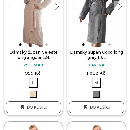
Dámský župan Celeste
Dámský župan Coco long
long angora L&L
grey L&L
WELLSOFT
BAVLNA
999 Kč
1 088 Kč
L
M


DO KOŠÍKU
DO KOŠÍKU