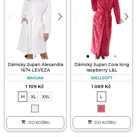
Dámsky župan Alesandra
Dámský župan Cora long
1674 LEVEZA
raspberry L&L
BAVLNA
WELLSOFT
1 109 Kč
1 069 Kč
M
XL
XXL
L


DO KOŠÍKU
DO KOŠÍKU