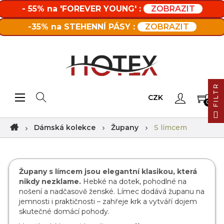
- 55% na 'FOREVER YOUNG' :
ZOBRAZIT
-35% na STEHENNÍ PÁSY :
ZOBRAZIT
FILTR
Toggle navigation
☰
CZK
0
Dámská kolekce
Župany
S límcem
Župany s límcem jsou elegantní klasikou, která
nikdy nezklame.
Hebké na dotek, pohodlné na
nošení a nadčasově ženské. Límec dodává županu na
jemnosti i praktičnosti – zahřeje krk a vytváří dojem
skutečné domácí pohody.