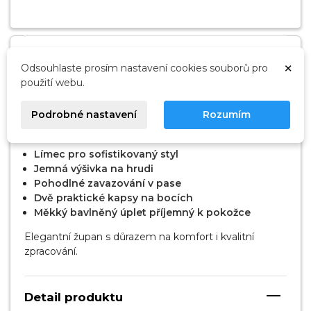
Popis
×
Odsouhlaste prosím nastavení cookies souborů pro
použití webu.
Dámský župan Coco long grey značky L&L
nabízí
elegantní vzhled, pohodlí a lehkost pro každodenní
Podrobné nastavení
Rozumím
relaxaci ve Vašem domově.
Límec pro sofistikovaný styl
Jemná výšivka na hrudi
Pohodlné zavazování v pase
Dvě praktické kapsy na bocích
Měkký bavlněný úplet příjemný k pokožce
Elegantní župan s důrazem na komfort i kvalitní
zpracování.
Detail produktu