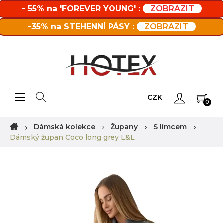
- 55% na 'FOREVER YOUNG' :
ZOBRAZIT
-35% na STEHENNÍ PÁSY :
ZOBRAZIT
Toggle navigation
☰
CZK
0
Dámská kolekce
Župany
S límcem
Dámský župan Coco long grey L&L