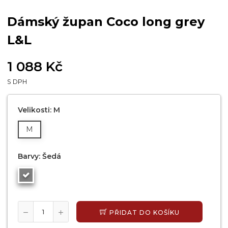
Dámský župan Coco long grey
L&L
1 088 Kč
S DPH
Velikosti: M
M
Barvy: Šedá
PŘIDAT DO KOŠÍKU