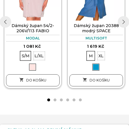
Dámský župan 54/2-
Dámský župan 20388
206V/113 FABIO
modrý SPACE
‹
›
MODAL
MULTISOFT
1 081 Kč
1 619 Kč
S/M
L/XL
M
XL


DO KOŠÍKU
DO KOŠÍKU