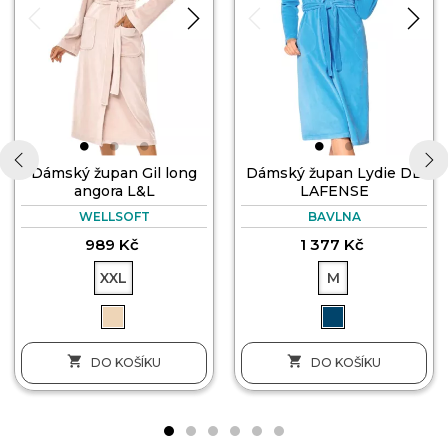
Dámský župan Gil long
Dámský župan Lydie DE
angora L&L
LAFENSE
‹
›
WELLSOFT
BAVLNA
989 Kč
1 377 Kč
XXL
M


DO KOŠÍKU
DO KOŠÍKU