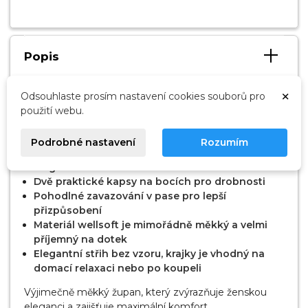
Popis
×
Odsouhlaste prosím nastavení cookies souborů pro
Dámský župan Dextra 43595/24 značkHENDERSON
použití webu.
nabízí elegantní styl, výjimečné pohodlí a lehkost pro
každodenní relaxaci. Perfektní volba pro ženy hledající
kvalitu.
Podrobné nastavení
Rozumím
Elegantní límec
Dvě praktické kapsy na bocích pro drobnosti
Pohodlné zavazování v pase pro lepší
přizpůsobení
Materiál wellsoft je mimořádně měkký a velmi
příjemný na dotek
Elegantní střih bez vzoru, krajky je vhodný na
domací relaxaci nebo po koupeli
Výjimečně měkký župan, který zvýrazňuje ženskou
eleganci a zajišťuje maximální komfort.