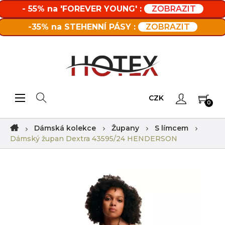
- 55% na 'FOREVER YOUNG' :
ZOBRAZIT
-35% na STEHENNÍ PÁSY :
ZOBRAZIT
Toggle navigation
☰
CZK
0
Dámská kolekce
Župany
S límcem
Dámský župan Dextra 43595/24 HENDERSON