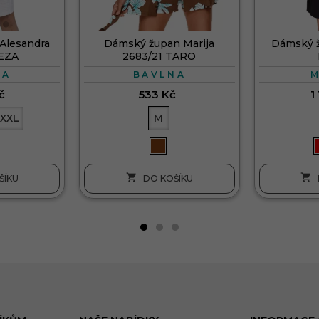
Alesandra
Dámský župan Marija
Dámský 
VEZA
2683/21 TARO
NA
BAVLNA
č
533 Kč
1
XXL
M


ŠÍKU
DO KOŠÍKU