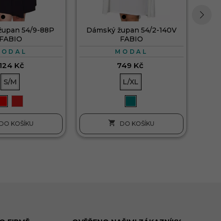
župan 54/9-88P
Dámský župan 54/2-140V
›
FABIO
FABIO
MODAL
MODAL
 124 Kč
749 Kč
S/M
L/XL

DO KOŠÍKU
DO KOŠÍKU