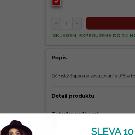
SKLADEM, EXPEDUJEME DO 24 H
Popis
Dámský župan na zavazování s tříčtvr
Detail produktu
Tabulka velikostí
SLEVA 10
Kdy dostanu zboží?