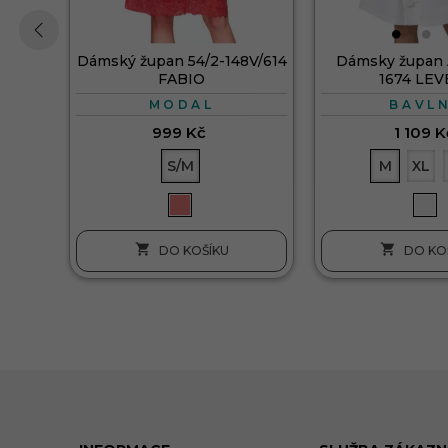
Dámský župan 54/2-148V/614
Dámsky župan 
‹
FABIO
1674 LE
MODAL
BAVL
999 Kč
1 109 K
S/M
M
XL


DO KOŠÍKU
DO KO