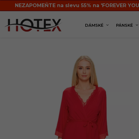
NEZAPOMEŇTE na slevu 55% na 'FOREVER YOU
DÁMSKÉ
PÁNSKÉ
Dámská kolekce
Župany
S límcem
Dámsk