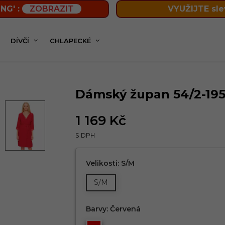
NG' :
ZOBRAZIT
VYUŽIJTE sle
DÍVČÍ
CHLAPECKÉ
ý župan 54/2-195V/714 FABIO
Dámský župan 54/2-195
1 169 Kč
S DPH
Velikosti: S/M
S/M
Barvy: Červená