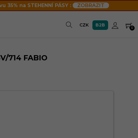
vu 35% na STEHENNÍ PÁSY :
ZOBRAZIT
B2B
CZK
0
V/714 FABIO