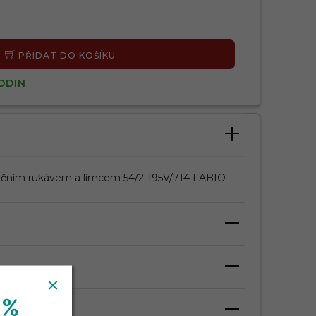
PŘIDAT DO KOŠÍKU
ODIN
tečním rukávem a límcem 54/2-195V/714 FABIO
 %