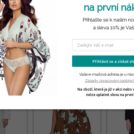
na první n
Přihlašte se k našim n
a sleva 10% je Vaš
PRODUKTY VE STEJNÉ KATEGORII
( 12 náhodně vybraných produktů ve stejné kategorii )
Přihlásit se a získat s
Vaše e-mailová adresa je u nás
Zásady zpracování osobníc
Na zboží, které je již v akci nebo 
nelze uplatnit slevu na první