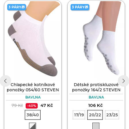
3 PÁRY🎁
3 PÁRY🎁
Chlapecké kotníkové
Dětské protiskluzové
ponožky 054/60 STEVEN
ponožky 164/2 STEVEN
‹
›
BAVLNA
BAVLNA
47 Kč
106 Kč
79 Kč
-40%
38/40
17/19
20/22
23/25