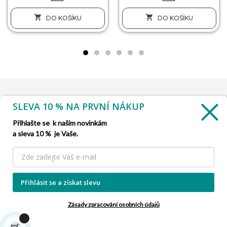


DO KOŠÍKU
DO KOŠÍKU
SLEVA 10 % NA PRVNÍ NÁKUP
INFORMACE

Přihlašte se k našim novinkám
a sleva 10 % je Vaše.
SLUŽBA ZÁKAZNÍKŮM

NAŠE NABÍDKY

Přihlásit se a získat slevu
INFORMACE O FIRMĚ

Zásady zpracování osobních údajů