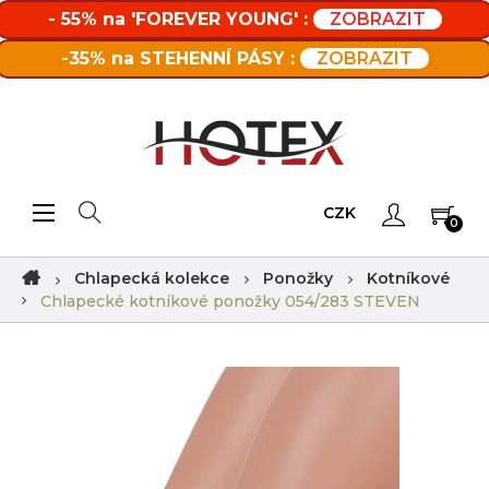
- 55% na 'FOREVER YOUNG' :
ZOBRAZIT
-35% na STEHENNÍ PÁSY :
ZOBRAZIT
Toggle navigation
☰
CZK
0
Chlapecká kolekce
Ponožky
Kotníkové
Chlapecké kotníkové ponožky 054/283 STEVEN