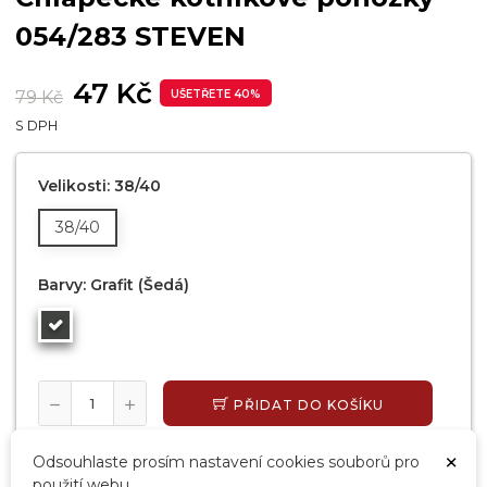
054/283 STEVEN
47 Kč
79 Kč
UŠETŘETE 40%
S DPH
Velikosti: 38/40
38/40
Barvy: Grafit (šedá)
PŘIDAT DO KOŠÍKU
SKLADEM, EXPEDUJEME DO 24 HODIN
×
Odsouhlaste prosím nastavení cookies souborů pro
použití webu.