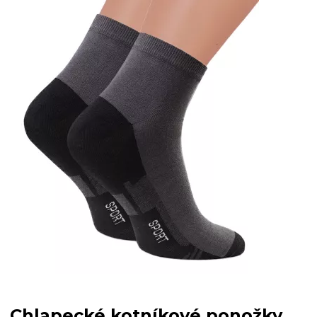
Chlapecké kotníkové ponožky