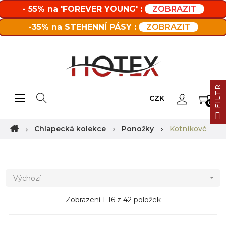
- 55% na 'FOREVER YOUNG' :
ZOBRAZIT
-35% na STEHENNÍ PÁSY :
ZOBRAZIT
FILTR
Toggle navigation
☰
CZK
0
Chlapecká kolekce
Ponožky
Kotníkové
Výchozí

Zobrazení 1-16 z 42 položek