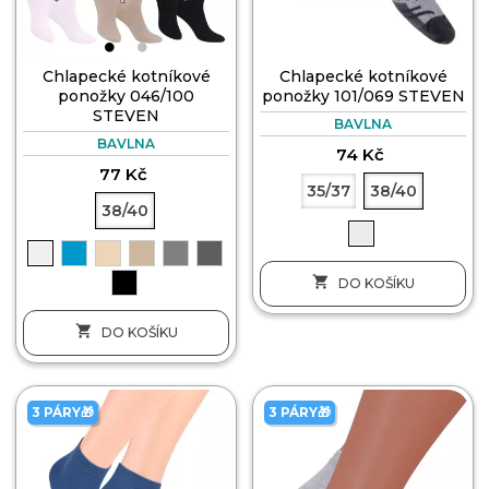
Chlapecké kotníkové
Chlapecké kotníkové
ponožky 046/100
ponožky 101/069 STEVEN
STEVEN
BAVLNA
BAVLNA
74 Kč
77 Kč
35/37
38/40
38/40

DO KOŠÍKU

DO KOŠÍKU
3 PÁRY🎁
3 PÁRY🎁