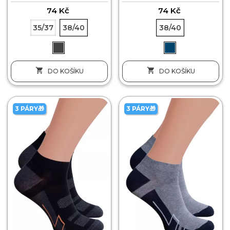
74 Kč
74 Kč
35/37
38/40
38/40


DO KOŠÍKU
DO KOŠÍKU
3 PÁRY🎁
3 PÁRY🎁