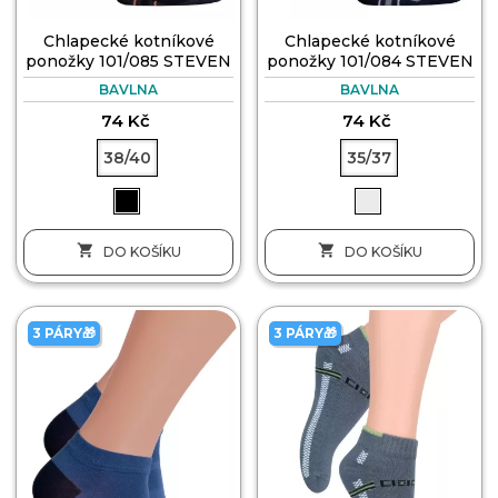
Chlapecké kotníkové
Chlapecké kotníkové
ponožky 101/085 STEVEN
ponožky 101/084 STEVEN
BAVLNA
BAVLNA
74 Kč
74 Kč
38/40
35/37


DO KOŠÍKU
DO KOŠÍKU
3 PÁRY🎁
3 PÁRY🎁