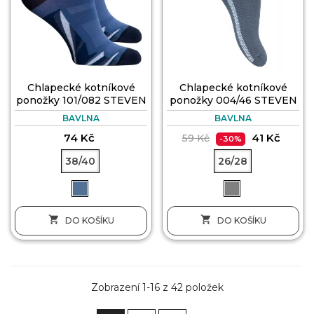
Chlapecké kotníkové
Chlapecké kotníkové
ponožky 101/082 STEVEN
ponožky 004/46 STEVEN
BAVLNA
BAVLNA
74 Kč
41 Kč
59 Kč
-30%
38/40
26/28


DO KOŠÍKU
DO KOŠÍKU
Zobrazení 1-16 z 42 položek