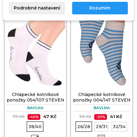
Podrobné nastavení
Rozumím
3 PÁRY🎁
3 PÁRY🎁
Chlapecké kotníkové
Chlapecké kotníkové
ponožky 054/107 STEVEN
ponožky 004/147 STEVEN
BAVLNA
BAVLNA
47 Kč
41 Kč
79 Kč
59 Kč
-40%
-30%
38/40
26/28
29/31
32/34