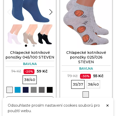
Chlapecké kotníkové
Chlapecké kotníkové
ponožky 045/100 STEVEN
ponožky 025/026
STEVEN
BAVLNA
BAVLNA
59 Kč
74 Kč
-20%
55 Kč
79 Kč
-30%
38/40
35/37
38/40

DO KOŠÍKU
×
Odsouhlaste prosím nastavení cookies souborů pro

DO KOŠÍKU
použití webu.