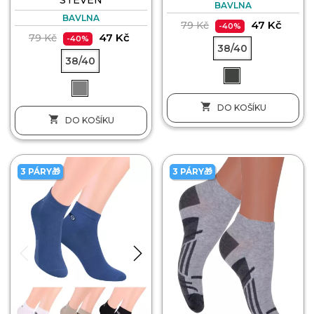
BAVLNA
BAVLNA
47 Kč
79 Kč
-40%
47 Kč
79 Kč
-40%
38/40
38/40

DO KOŠÍKU

DO KOŠÍKU
3 PÁRY🎁
3 PÁRY🎁