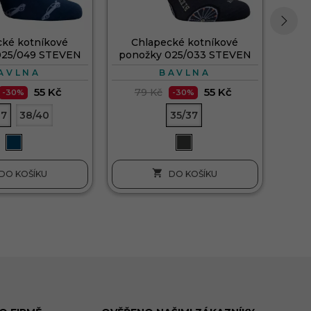
cké kotníkové
Chlapecké kotníkové
›
025/049 STEVEN
ponožky 025/033 STEVEN
AVLNA
BAVLNA
55 Kč
55 Kč
79 Kč
-30%
-30%
37
38/40
35/37

DO KOŠÍKU
DO KOŠÍKU