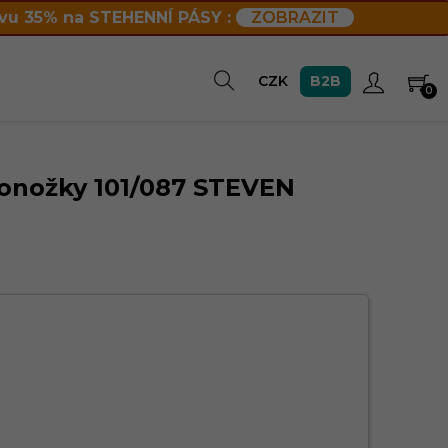
vu 35% na STEHENNÍ PÁSY :
ZOBRAZIT
B2B
CZK
0
onožky 101/087 STEVEN