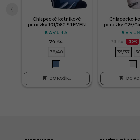
Chlapecké kotníkové
Chlapecké ko
‹
ponožky 101/082 STEVEN
ponožky 025/0
BAVLNA
BAVL
74 Kč
79 Kč
-30%
38/40
35/37
3


DO KOŠÍKU
DO KO