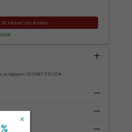
PŘIDAT DO KOŠÍKU
ODIN
em a nápisem 101/087 STEVEN.
 %