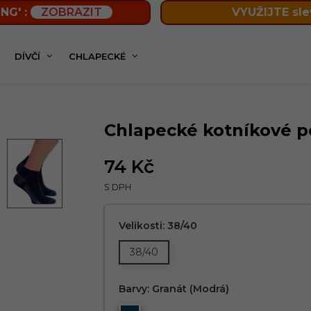
NG' :
ZOBRAZIT
VYUŽIJTE sle
DÍVČÍ
CHLAPECKÉ
Chlapecké kotníkové ponožky 101/087 STEVEN
Chlapecké kotníkové p
74 Kč
S DPH
Velikosti: 38/40
38/40
Barvy: Granát (modrá)