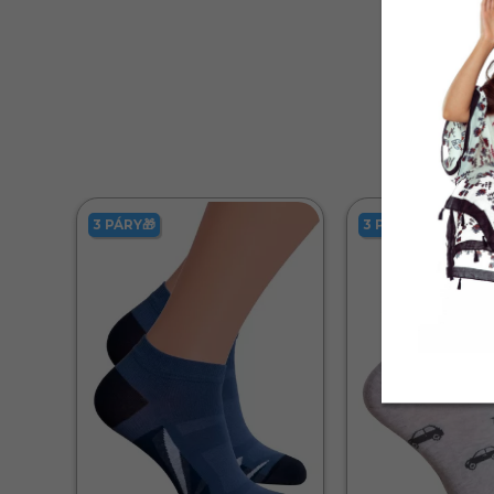
3 PÁRY🎁
3 PÁRY🎁