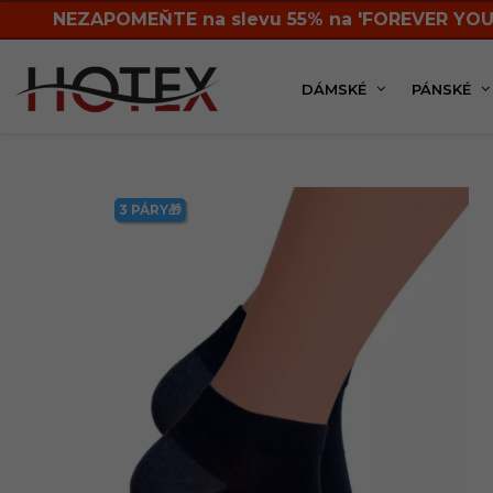
NEZAPOMEŇTE na slevu 55% na 'FOREVER YOU
DÁMSKÉ
PÁNSKÉ
Chlapecká kolekce
Ponožky
Kotníkové
3 PÁRY🎁