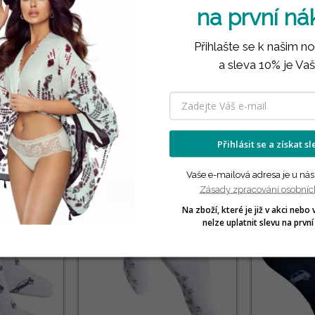
na první n
Přihlašte se k našim n
a sleva 10% je Vaš
PRODUKTY VE STEJNÉ KATEGORII
( 12 náhodně vybraných produktů ve stejné kategorii )
Přihlásit se a získat s
3 PÁRY🎁
3 PÁRY🎁
Vaše e-mailová adresa je u nás
Zásady zpracování osobníc
Na zboží, které je již v akci nebo 
nelze uplatnit slevu na první