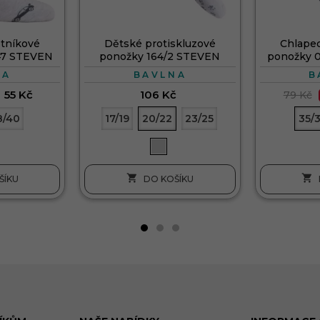
tníkové
Dětské protiskluzové
Chlape
47 STEVEN
ponožky 164/2 STEVEN
ponožky 
NA
BAVLNA
B
55 Kč
106 Kč
79 Kč
8/40
17/19
20/22
23/25
35/


ŠÍKU
DO KOŠÍKU