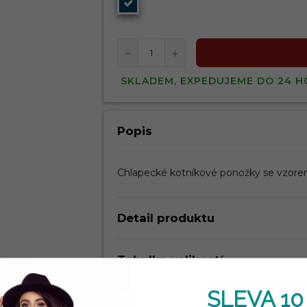
SKLADEM, EXPEDUJEME DO 24 H
Popis
Chlapecké kotníkové ponožky se vzor
Detail produktu
Tabulka velikostí
SLEVA 10
Kdy dostanu zboží?