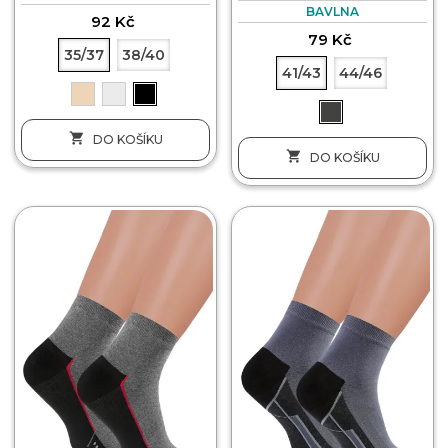
BAVLNA
92 Kč
79 Kč
35/37
38/40
41/43
44/46

DO KOŠÍKU

DO KOŠÍKU