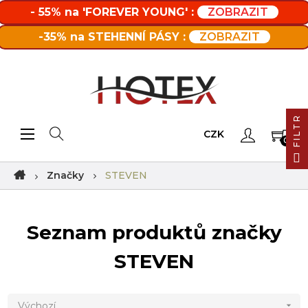
- 55% na 'FOREVER YOUNG' :
ZOBRAZIT
-35% na STEHENNÍ PÁSY :
ZOBRAZIT
FILTR
Toggle navigation
☰
CZK
0
Značky
STEVEN
Seznam produktů značky
STEVEN
Výchozí
