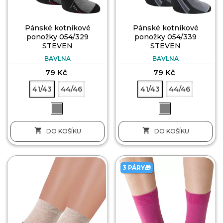
Pánské kotníkové
Pánské kotníkové
ponožky 054/329
ponožky 054/339
STEVEN
STEVEN
BAVLNA
BAVLNA
79 Kč
79 Kč
41/43
44/46
41/43
44/46


DO KOŠÍKU
DO KOŠÍKU
3 PÁRY🎁