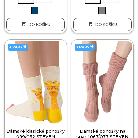


DO KOŠÍKU
DO KOŠÍKU
3 PÁRY🎁
3 PÁRY🎁
Dámské klasické ponožky
Dámské ponožky na
099/032 STEVEN
spaní 067/077 STEVEN