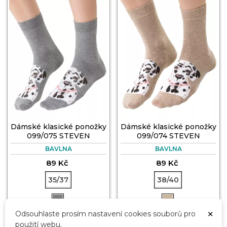
Dámské klasické ponožky
Dámské klasické ponožky
099/075 STEVEN
099/074 STEVEN
BAVLNA
BAVLNA
89 Kč
89 Kč
35/37
38/40
×
Odsouhlaste prosím nastavení cookies souborů pro


DO KOŠÍKU
DO KOŠÍKU
použití webu.