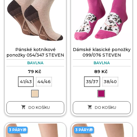
Pánské kotníkové
Dámské klasické ponožky
ponožky 054/347 STEVEN
099/076 STEVEN
BAVLNA
BAVLNA
79 Kč
89 Kč
41/43
44/46
35/37
38/40


DO KOŠÍKU
DO KOŠÍKU
3 PÁRY🎁
3 PÁRY🎁