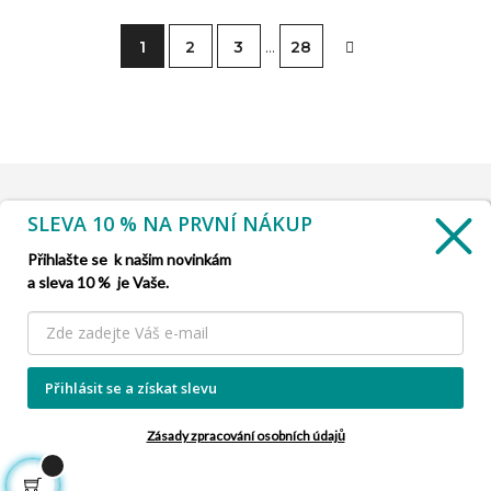
1
2
3
…
28
SLEVA 10 % NA PRVNÍ NÁKUP
INFORMACE

Přihlašte se k našim novinkám
a sleva 10 % je Vaše.
SLUŽBA ZÁKAZNÍKŮM

NAŠE NABÍDKY

Přihlásit se a získat slevu
INFORMACE O FIRMĚ

Zásady zpracování osobních údajů