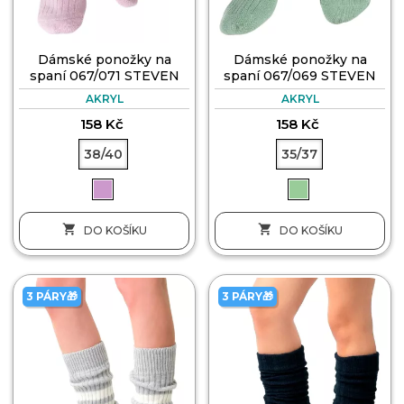
Dámské ponožky na
Dámské ponožky na
spaní 067/071 STEVEN
spaní 067/069 STEVEN
AKRYL
AKRYL
158 Kč
158 Kč
38/40
35/37


DO KOŠÍKU
DO KOŠÍKU
3 PÁRY🎁
3 PÁRY🎁