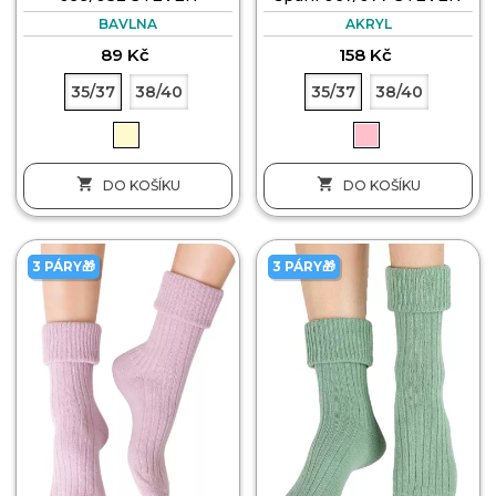
BAVLNA
AKRYL
89 Kč
158 Kč
35/37
38/40
35/37
38/40


DO KOŠÍKU
DO KOŠÍKU
3 PÁRY🎁
3 PÁRY🎁