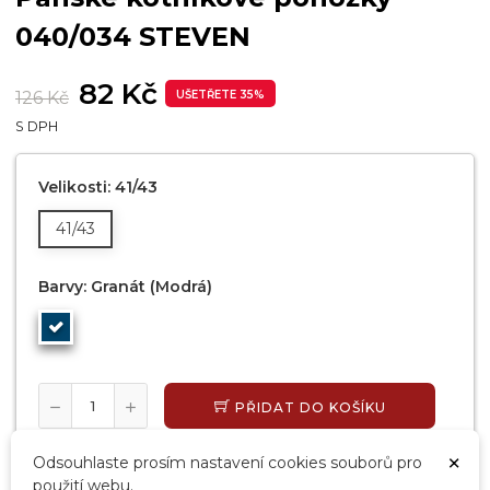
040/034 STEVEN
82 Kč
126 Kč
UŠETŘETE 35%
S DPH
Velikosti: 41/43
41/43
Barvy: Granát (modrá)
PŘIDAT DO KOŠÍKU
SKLADEM, EXPEDUJEME DO 24 HODIN
×
Odsouhlaste prosím nastavení cookies souborů pro
použití webu.