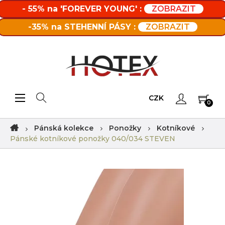
- 55% na 'FOREVER YOUNG' :
ZOBRAZIT
-35% na STEHENNÍ PÁSY :
ZOBRAZIT
Toggle navigation
☰
CZK
0
Pánská kolekce
Ponožky
Kotníkové
Pánské kotníkové ponožky 040/034 STEVEN