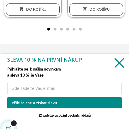


DO KOŠÍKU
DO KOŠÍKU
SLEVA 10 % NA PRVNÍ NÁKUP
INFORMACE

Přihlašte se k našim novinkám
a sleva 10 % je Vaše.
SLUŽBA ZÁKAZNÍKŮM

NAŠE NABÍDKY

Přihlásit se a získat slevu
INFORMACE O FIRMĚ

Zásady zpracování osobních údajů