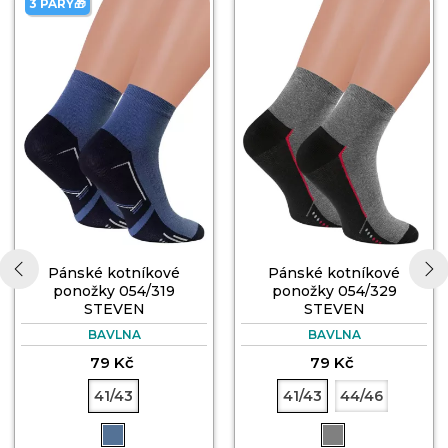
3 PÁRY🎁
Pánské kotníkové
Pánské kotníkové
ponožky 054/319
ponožky 054/329
STEVEN
STEVEN
‹
›
BAVLNA
BAVLNA
79 Kč
79 Kč
41/43
41/43
44/46