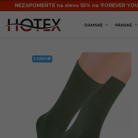
NEZAPOMEŇTE na slevu 55% na 'FOREVER YOU
DÁMSKÉ
PÁNSKÉ
Pánská kolekce
Ponožky
Klasické
Pánsk
3 PÁRY🎁