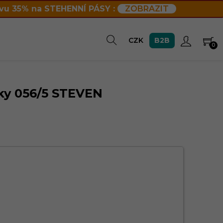
vu 35% na STEHENNÍ PÁSY :
ZOBRAZIT
B2B
CZK
0
ky 056/5 STEVEN