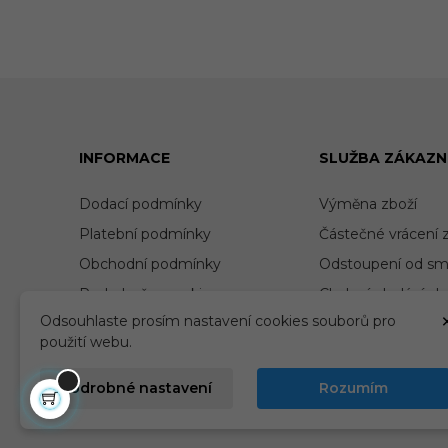
INFORMACE
SLUŽBA ZÁKAZN
Dodací podmínky
Výměna zboží
Platební podmínky
Částečné vrácení 
Obchodní podmínky
Odstoupení od sm
Podrobně o cookies
Chybné dodání zb
Odsouhlaste prosím nastavení cookies souborů pro
Nové nastavení cookies
Poškozené zboží
použití webu.
GDPR a jejich nastavení
Reklamace zboží
O nás
Napište nám
Podrobné nastavení
Rozumím