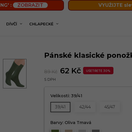
NG' :
ZOBRAZIT
VYUŽIJTE sle
DÍVČÍ
CHLAPECKÉ
é klasické ponožky 056/5 STEVEN
Pánské klasické ponož
62 Kč
89 Kč
UŠETŘETE 30%
S DPH
Velikosti: 39/41
39/41
42/44
45/47
Barvy: Oliva Tmavá