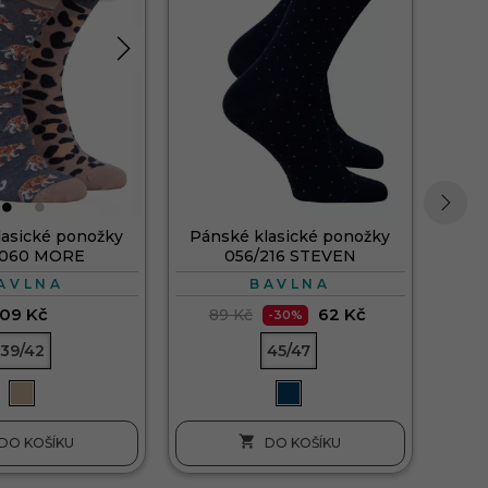
9
lasické ponožky
Pánské klasické ponožky
›
/060 MORE
056/216 STEVEN
AVLNA
BAVLNA
109 Kč
62 Kč
89 Kč
-30%
39/42
45/47

DO KOŠÍKU
DO KOŠÍKU