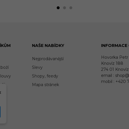
ÍKŮM
NAŠE NABÍDKY
INFORMACE 
Hovorka Petr
Nejprodávanější
Knovíz 188
zboží
Slevy
274 01 Knovíz
email : shop
louvy
Shopy, feedy
mobil : +420 
oží
Mapa stránek
×