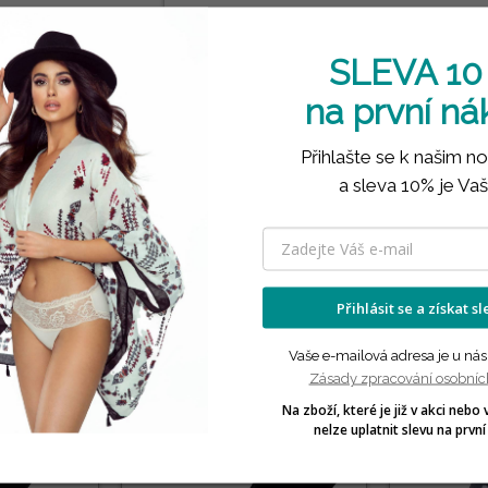
Detail produktu
SLEVA 10
Tabulka velikostí
na první n
Přihlašte se k našim n
Kdy dostanu zboží?
a sleva 10% je Vaš
PRODUKTY VE STEJNÉ KATEGORII
Přihlásit se a získat s
( 12 náhodně vybraných produktů ve stejné kategorii )
Vaše e-mailová adresa je u nás
Zásady zpracování osobníc
3 PÁRY🎁
3 PÁRY🎁
Na zboží, které je již v akci nebo 
nelze uplatnit slevu na první