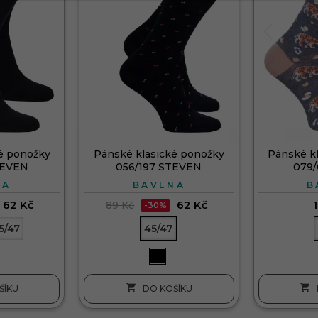
é ponožky
Pánské klasické ponožky
Pánské k
TEVEN
056/197 STEVEN
079
NA
BAVLNA
B
62 Kč
62 Kč
89 Kč
-30%
5/47
45/47


ŠÍKU
DO KOŠÍKU