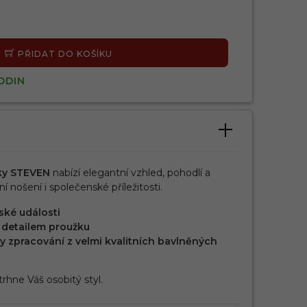
PŘIDAT DO KOŠÍKU
ODIN
ky STEVEN
nabízí elegantní vzhled, pohodlí a
 nošení i společenské příležitosti.
ské události
 detailem proužku
y zpracování z velmi kvalitních bavlněných
rhne Váš osobitý styl.