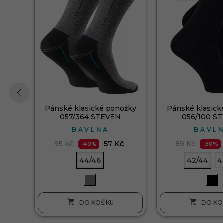
Pánské klasické ponožky
Pánské klasick
‹
057/364 STEVEN
056/100 S
BAVLNA
BAVL
57 Kč
95 Kč
89 Kč
-40%
-30%
44/46
42/44
4


DO KOŠÍKU
DO KO