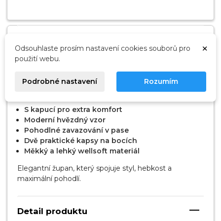
Popis
×
Odsouhlaste prosím nastavení cookies souborů pro
použití webu.
Dámský župan Vintage long violet značky L&L
nabízí elegantní vzhled, měkký materiál a pohodlí pro
Podrobné nastavení
Rozumím
každý den i večerní relaxaci.
S kapucí pro extra komfort
Moderní hvězdný vzor
Pohodlné zavazování v pase
Dvě praktické kapsy na bocích
Měkký a lehký wellsoft materiál
Elegantní župan, který spojuje styl, hebkost a
maximální pohodlí.
Detail produktu