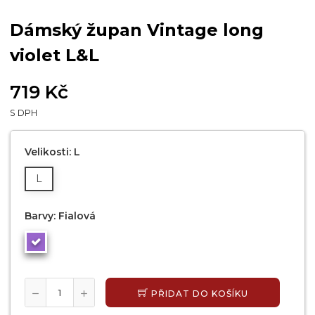
Dámský župan Vintage long
violet L&L
719 Kč
S DPH
Velikosti: L
L
Barvy: Fialová
PŘIDAT DO KOŠÍKU