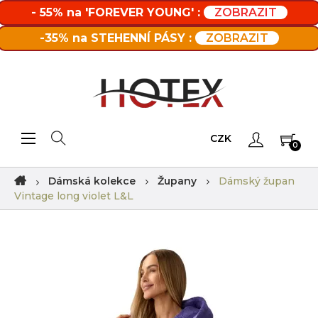
- 55% na 'FOREVER YOUNG' :
ZOBRAZIT
-35% na STEHENNÍ PÁSY :
ZOBRAZIT
Toggle navigation
☰
CZK
0
Dámská kolekce
Župany
Dámský župan
Vintage long violet L&L