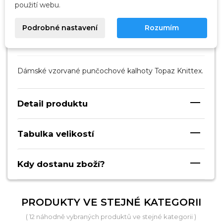
SKLADEM, EXPEDUJEME DO 24 HODIN
použití webu.
Podrobné nastavení
Rozumím
Popis
Dámské vzorvané punčochové kalhoty Topaz Knittex.
Detail produktu
Tabulka velikostí
Kdy dostanu zboží?
PRODUKTY VE STEJNÉ KATEGORII
( 12 náhodně vybraných produktů ve stejné kategorii )