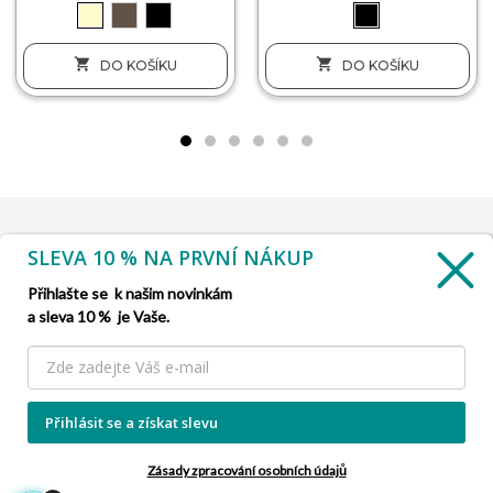


DO KOŠÍKU
DO KOŠÍKU
SLEVA 10 % NA PRVNÍ NÁKUP
INFORMACE

Přihlašte se k našim novinkám
a sleva 10 % je Vaše.
SLUŽBA ZÁKAZNÍKŮM

NAŠE NABÍDKY

Přihlásit se a získat slevu
INFORMACE O FIRMĚ

Zásady zpracování osobních údajů