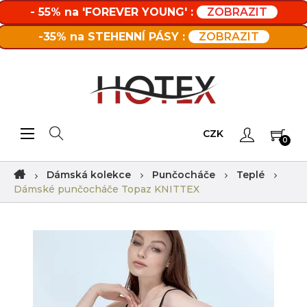
- 55% na 'FOREVER YOUNG' :
ZOBRAZIT
-35% na STEHENNÍ PÁSY :
ZOBRAZIT
Toggle navigation
☰
CZK
0
Dámská kolekce
Punčocháče
Teplé
Dámské punčocháče Topaz KNITTEX