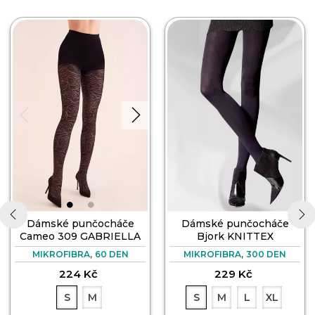
Dámské punčocháče
Dámské punčocháče
Cameo 309 GABRIELLA
Bjork KNITTEX
‹
›
,
,
MIKROFIBRA
60 DEN
MIKROFIBRA
300 DEN
224 Kč
229 Kč
S
M
S
M
L
XL