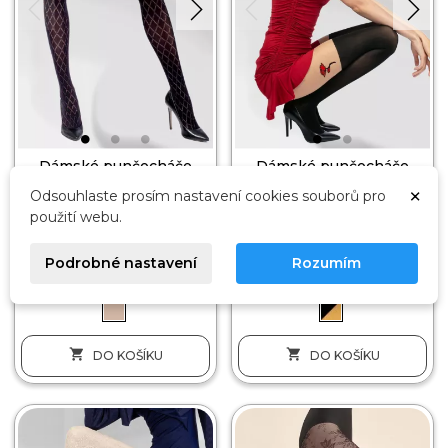
Dámské punčocháče
Dámské punčocháče
Diamora KNITTEX
Velvet petal KNITTEX
×
Odsouhlaste prosím nastavení cookies souborů pro
,
,
MIKROFIBRA
50 DEN
MIKROFIBRA
50 DEN
použití webu.
218 Kč
254 Kč
Podrobné nastavení
Rozumím
M
L
XL
XXL
M
L


DO KOŠÍKU
DO KOŠÍKU