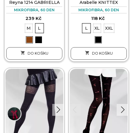
Reyna 1214 GABRIELLA
Arabelle KNITTEX
,
,
MIKROFIBRA
60 DEN
MIKROFIBRA
60 DEN
239 Kč
118 Kč
M
L
L
XL
XXL


DO KOŠÍKU
DO KOŠÍKU