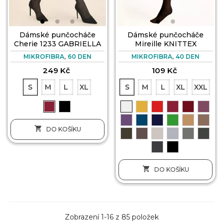
Dámské punčocháče
Dámské punčocháče
Cherie 1233 GABRIELLA
Mireille KNITTEX
,
,
MIKROFIBRA
60 DEN
MIKROFIBRA
40 DEN
249 Kč
109 Kč
S
M
L
XL
S
M
L
XL
XXL

DO KOŠÍKU

DO KOŠÍKU
Zobrazení 1-16 z 85 položek