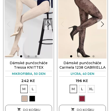
Dámské punčocháče
Dámské punčocháče
Tressa KNITTEX
Carmela 1238 GABRIELLA
,
,
MIKROFIBRA
50 DEN
LYCRA
40 DEN
242 Kč
196 Kč
M
L
M
L
XL


DO KOŠÍKU
DO KOŠÍKU