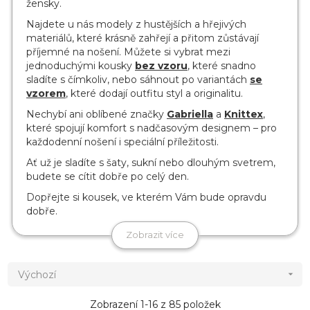
žensky.
Najdete u nás modely z hustějších a hřejivých
materiálů, které krásně zahřejí a přitom zůstávají
příjemné na nošení. Můžete si vybrat mezi
jednoduchými kousky
bez vzoru
, které snadno
sladíte s čímkoliv, nebo sáhnout po variantách
se
vzorem
, které dodají outfitu styl a originalitu.
Nechybí ani oblíbené značky
Gabriella
a
Knittex
,
které spojují komfort s nadčasovým designem – pro
každodenní nošení i speciální příležitosti.
Ať už je sladíte s šaty, sukní nebo dlouhým svetrem,
budete se cítit dobře po celý den.
Dopřejte si kousek, ve kterém Vám bude opravdu
dobře.
Zobrazit více
Výchozí

Zobrazení 1-16 z 85 položek