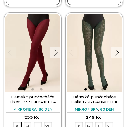
Dámské punčocháče
Dámské punčocháče
Liset 1237 GABRIELLA
Galia 1236 GABRIELLA
,
,
MIKROFIBRA
80 DEN
MIKROFIBRA
80 DEN
233 Kč
249 Kč
S
M
L
XL
S
M
L
XL