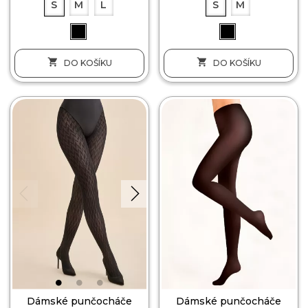
S
M
L
S
M


DO KOŠÍKU
DO KOŠÍKU
Dámské punčocháče
Dámské punčocháče