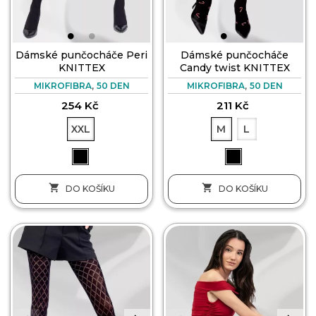
Dámské punčocháče Peri
Dámské punčocháče
KNITTEX
Candy twist KNITTEX
,
,
MIKROFIBRA
50 DEN
MIKROFIBRA
50 DEN
254 Kč
211 Kč
XXL
M
L


DO KOŠÍKU
DO KOŠÍKU