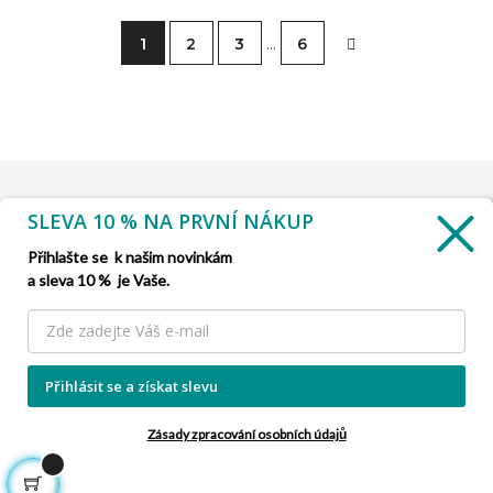
1
2
3
…
6
SLEVA 10 % NA PRVNÍ NÁKUP
INFORMACE

Přihlašte se k našim novinkám
a sleva 10 % je Vaše.
SLUŽBA ZÁKAZNÍKŮM

NAŠE NABÍDKY

Přihlásit se a získat slevu
INFORMACE O FIRMĚ

Zásady zpracování osobních údajů