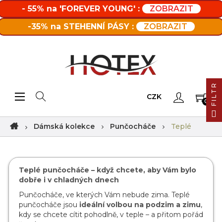
- 55% na 'FOREVER YOUNG' :
ZOBRAZIT
-35% na STEHENNÍ PÁSY :
ZOBRAZIT
FILTR
Toggle navigation
☰
CZK
0
Dámská kolekce
Punčocháče
Teplé
Teplé punčocháče – když chcete, aby Vám bylo
dobře i v chladných dnech
Punčocháče, ve kterých Vám nebude zima. Teplé
punčocháče jsou
ideální volbou na podzim a zimu
,
kdy se chcete cítit pohodlně, v teple – a přitom pořád