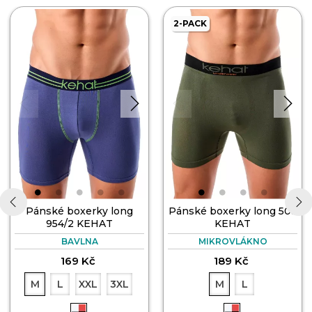
2-PACK
Pánské boxerky long
Pánské boxerky long 503
954/2 KEHAT
KEHAT
‹
›
BAVLNA
MIKROVLÁKNO
169 Kč
189 Kč
M
L
XXL
3XL
M
L