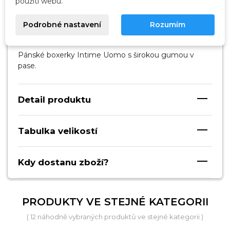
použití webu.
Popis
Podrobné nastavení
Rozumím
Pánské boxerky Intime Uomo s širokou gumou v
pase.
Detail produktu
Tabulka velikostí
Kdy dostanu zboží?
PRODUKTY VE STEJNÉ KATEGORII
( 12 náhodně vybraných produktů ve stejné kategorii )