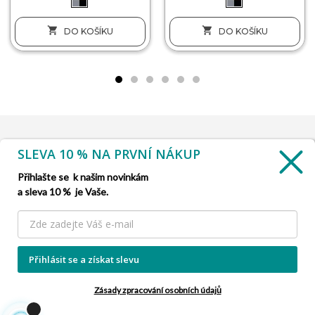


DO KOŠÍKU
DO KOŠÍKU
SLEVA 10 % NA PRVNÍ NÁKUP
INFORMACE

Přihlašte se k našim novinkám
a sleva 10 % je Vaše.
SLUŽBA ZÁKAZNÍKŮM

NAŠE NABÍDKY

Přihlásit se a získat slevu
INFORMACE O FIRMĚ

Zásady zpracování osobních údajů