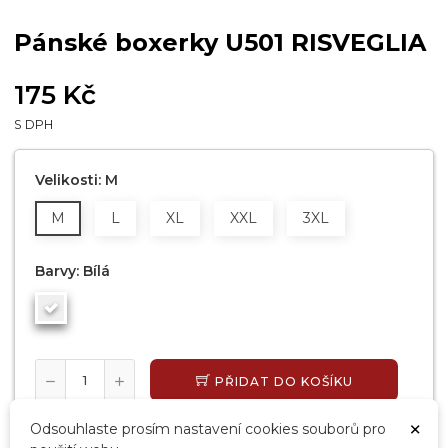
Pánské boxerky U501 RISVEGLIA
175 Kč
S DPH
Velikosti: M
M
L
XL
XXL
3XL
Barvy: Bílá
PŘIDAT DO KOŠÍKU
SKLADEM, EXPEDUJEME DO 24 HODIN
×
Odsouhlaste prosím nastavení cookies souborů pro