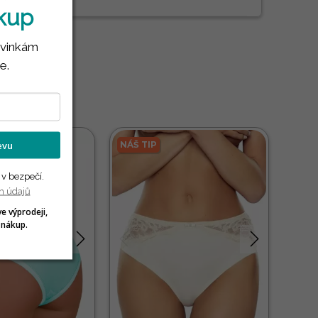
ákup
ovinkám
e.
levu
NÁŠ TIP
Dám
 v bezpečí.
h údajů
ve výprodeji,
 nákup.