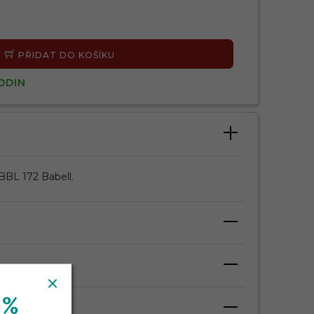
PŘIDAT DO KOŠÍKU
ODIN
BBL 172 Babell.
 %