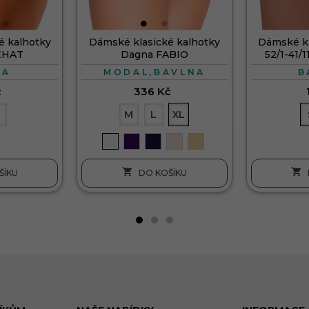
é kalhotky
Dámské klasické kalhotky
Dámské kl
EHAT
Dagna FABIO
52/1-41/
,
NA
MODAL
BAVLNA
B
č
336 Kč
L
M
L
XL


ŠÍKU
DO KOŠÍKU