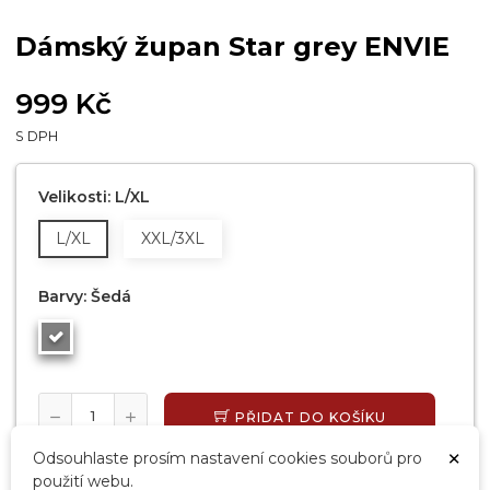
Dámský župan Star grey ENVIE
999 Kč
S DPH
Velikosti: L/XL
L/XL
XXL/3XL
Barvy: Šedá
PŘIDAT DO KOŠÍKU
×
Odsouhlaste prosím nastavení cookies souborů pro
SKLADEM, EXPEDUJEME DO 24 HODIN
použití webu.