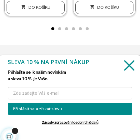


DO KOŠÍKU
DO KOŠÍKU
SLEVA 10 % NA PRVNÍ NÁKUP
INFORMACE

Přihlašte se k našim novinkám
a sleva 10 % je Vaše.
SLUŽBA ZÁKAZNÍKŮM

NAŠE NABÍDKY

Přihlásit se a získat slevu
INFORMACE O FIRMĚ

Zásady zpracování osobních údajů