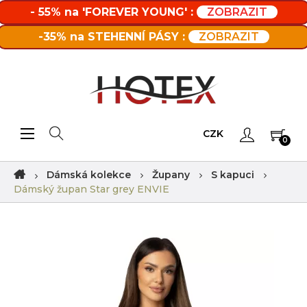
- 55% na 'FOREVER YOUNG' :
ZOBRAZIT
-35% na STEHENNÍ PÁSY :
ZOBRAZIT
Toggle navigation
☰
CZK
0
Dámská kolekce
Župany
S kapuci
Dámský župan Star grey ENVIE