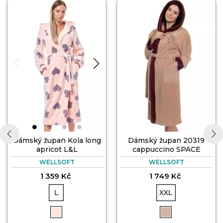
Dámský župan Kola long
Dámský župan 20319
apricot L&L
cappuccino SPACE
‹
›
WELLSOFT
WELLSOFT
1 359 Kč
1 749 Kč
L
XXL