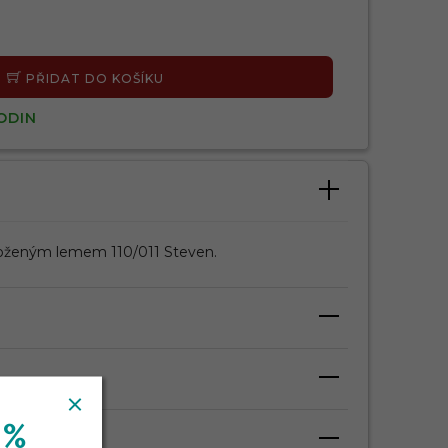
PŘIDAT DO KOŠÍKU
ODIN
oženým lemem 110/011 Steven.
 %