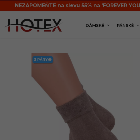
NEZAPOMEŇTE na slevu 55% na 'FOREVER YOU
DÁMSKÉ
PÁNSKÉ
Dámská kolekce
Ponožky
Klasické
Dáms
3 PÁRY🎁