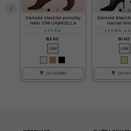
Dámské klasické ponožky
Dámské klasick
‹
Nebi 1198 GABRIELLA
Harriet KN
,
LYCRA
LYCRA
2
83 Kč
81 Kč
UNI
UNI


DO KOŠÍKU
DO KO