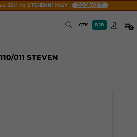
vu 35% na STEHENNÍ PÁSY :
ZOBRAZIT
B2B
CZK
0
110/011 STEVEN