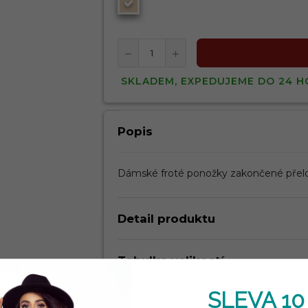
SKLADEM, EXPEDUJEME DO 24 H
Popis
Dámské froté ponožky zakončené přel
Detail produktu
Tabulka velikostí
SLEVA 10
Kdy dostanu zboží?