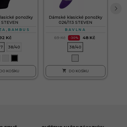
lasické ponožky
Dámské klasické ponožky
›
5 STEVEN
026/113 STEVEN
,
ZA
BAMBUS
BAVLNA
92 Kč
48 Kč
69 Kč
-30%
37
38/40
38/40

DO KOŠÍKU
DO KOŠÍKU