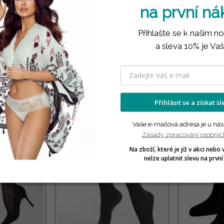
na první n
Přihlašte se k našim n
a sleva 10% je Vaš
PRODUKTY VE STEJNÉ KATEGORII
( 12 náhodně vybraných produktů ve stejné kategorii )
Přihlásit se a získat s
NOVINKA
3 PÁRY🎁
Vaše e-mailová adresa je u nás
Zásady zpracování osobníc
Na zboží, které je již v akci nebo 
nelze uplatnit slevu na první