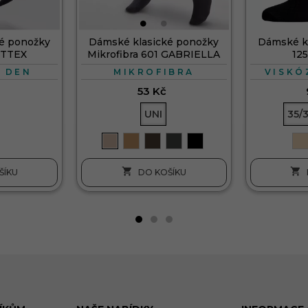
é ponožky
Dámské klasické ponožky
Dámské k
ITTEX
Mikrofibra 601 GABRIELLA
12
0 DEN
MIKROFIBRA
VISKÓ
53 Kč
UNI
35/


ŠÍKU
DO KOŠÍKU