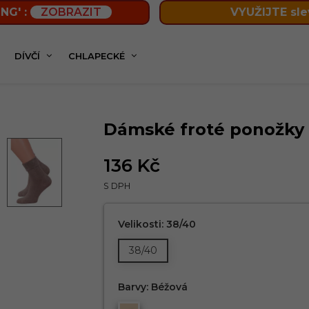
NG' :
ZOBRAZIT
VYUŽIJTE sle
DÍVČÍ
CHLAPECKÉ
ké froté ponožky 110/011 STEVEN
Dámské froté ponožky 
136 Kč
S DPH
Velikosti: 38/40
38/40
Barvy: Béžová