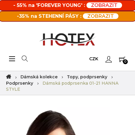
- 55% na 'FOREVER YOUNG' :
ZOBRAZIT
-35% na STEHENNÍ PÁSY :
ZOBRAZIT
Toggle navigation
☰
CZK
0
Dámská kolekce
Topy, podprsenky
Podprsenky
Dámská podprsenka 01-21 HANNA
STYLE