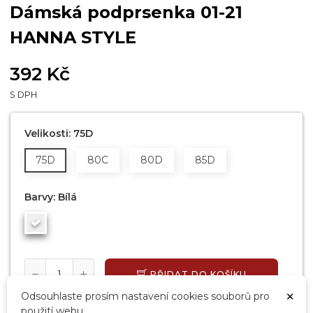
Dámská podprsenka 01-21
HANNA STYLE
392 Kč
S DPH
Velikosti: 75D
75D
80C
80D
85D
Barvy: Bílá
PŘIDAT DO KOŠÍKU
×
Odsouhlaste prosím nastavení cookies souborů pro
SKLADEM, EXPEDUJEME DO 24 HODIN
použití webu.