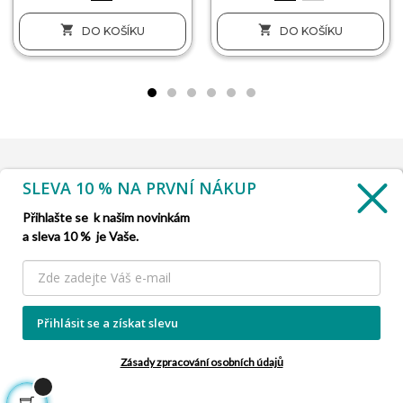


DO KOŠÍKU
DO KOŠÍKU
SLEVA 10 % NA PRVNÍ NÁKUP
INFORMACE

Přihlašte se k našim novinkám
a sleva 10 % je Vaše.
SLUŽBA ZÁKAZNÍKŮM

NAŠE NABÍDKY

Přihlásit se a získat slevu
INFORMACE O FIRMĚ

Zásady zpracování osobních údajů