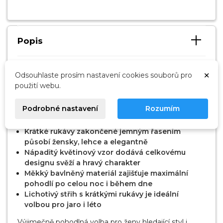
Popis
Dámská noční košile Elif 1728 značky LEVEZA
×
Odsouhlaste prosím nastavení cookies souborů pro
nabízí elegantní vzhled, vzdušný střih a pohodlí díky
použití webu.
kvalitnímu bavlněnému úpletu pro Váš klidný spánek.
Podrobné nastavení
Rozumím
Kulatý výstřih lichotí každému typu postavy a
dodává nadčasový vzhled
Krátké rukávy zakončené jemným řasením
působí žensky, lehce a elegantně
Nápaditý květinový vzor dodává celkovému
designu svěží a hravý charakter
Měkký bavlněný materiál zajišťuje maximální
pohodlí po celou noc i během dne
Lichotivý střih s krátkými rukávy je ideální
volbou pro jaro i léto
Výjimečně pohodlná volba pro ženy hledající styl i