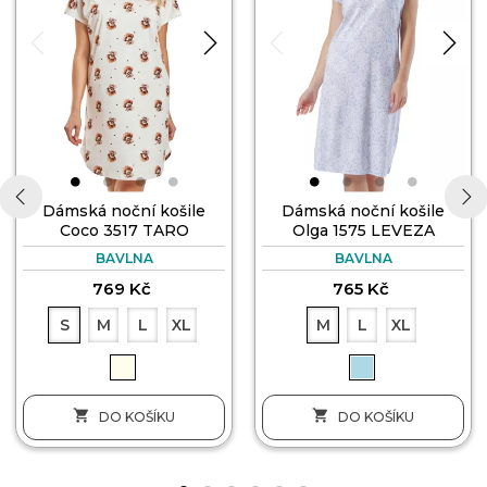
Dámská noční košile
Dámská noční košile
Coco 3517 TARO
Olga 1575 LEVEZA
‹
›
BAVLNA
BAVLNA
769 Kč
765 Kč
S
M
L
XL
M
L
XL


DO KOŠÍKU
DO KOŠÍKU