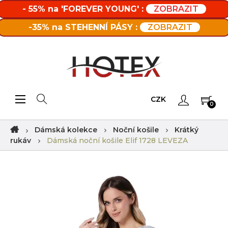
- 55% na 'FOREVER YOUNG' :
ZOBRAZIT
-35% na STEHENNÍ PÁSY :
ZOBRAZIT
Toggle navigation
☰
CZK
0
Dámská kolekce
Noční košile
Krátký
rukáv
Dámská noční košile Elif 1728 LEVEZA