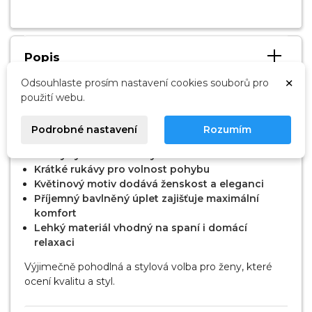
Popis
×
Odsouhlaste prosím nastavení cookies souborů pro
použití webu.
Dámská noční košile Oriana 1723 značky LEVEZA
nabízí elegantní vzhled, pohodlí a vzdušnost pro Váš
klidný spánek každý večer.
Podrobné nastavení
Rozumím
Kulatý výstřih s knoflíky
Krátké rukávy pro volnost pohybu
Květinový motiv dodává ženskost a eleganci
Příjemný bavlněný úplet zajišťuje maximální
komfort
Lehký materiál vhodný na spaní i domácí
relaxaci
Výjimečně pohodlná a stylová volba pro ženy, které
ocení kvalitu a styl.