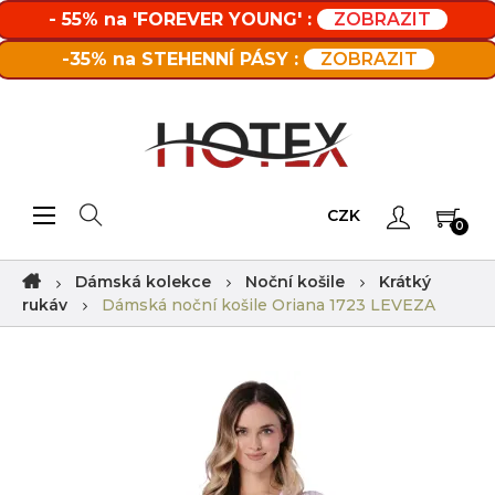
- 55% na 'FOREVER YOUNG' :
ZOBRAZIT
-35% na STEHENNÍ PÁSY :
ZOBRAZIT
Toggle navigation
☰
CZK
0
Dámská kolekce
Noční košile
Krátký
rukáv
Dámská noční košile Oriana 1723 LEVEZA