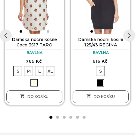
Dámská noční košile
Dámská noční košile
Coco 3517 TARO
125/43 REGINA
‹
›
BAVLNA
BAVLNA
769 Kč
616 Kč
S
M
L
XL
S


DO KOŠÍKU
DO KOŠÍKU