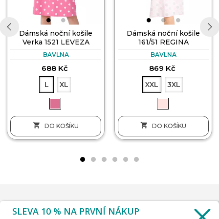
Dámská noční košile
Dámská noční košile
Verka 1521 LEVEZA
161/51 REGINA
‹
›
BAVLNA
BAVLNA
688 Kč
869 Kč
L
XL
XXL
3XL


DO KOŠÍKU
DO KOŠÍKU
SLEVA 10 % NA PRVNÍ NÁKUP
INFORMACE
