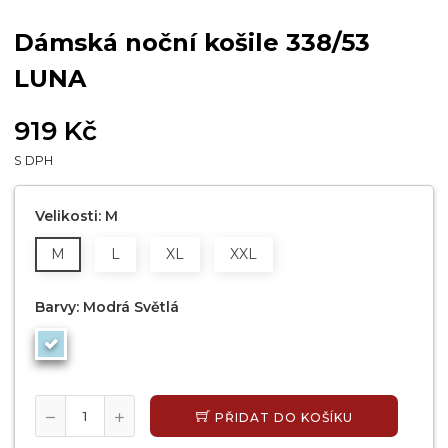
Dámská noční košile 338/53
LUNA
919 Kč
S DPH
Velikosti: M
M
L
XL
XXL
Barvy: Modrá Světlá
PŘIDAT DO KOŠÍKU