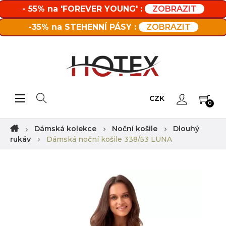
- 55% na 'FOREVER YOUNG' :
ZOBRAZIT
-35% na STEHENNÍ PÁSY :
ZOBRAZIT
Toggle navigation
☰
CZK
0
Dámská kolekce
Noční košile
Dlouhý
rukáv
Dámská noční košile 338/53 LUNA