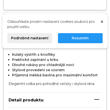
Popis
×
Odsouhlaste prosím nastavení cookies souborů pro
použití webu.
Dámská noční košile 338/53 značky LUNA
nabízí
Podrobné nastavení
Rozumím
elegantní vzhled, pohodlí a kvalitní bavlněný úplet pro
Váš klidný spánek.
Kulatý výstřih s knoflíky
Praktické zapínání u krku
Dlouhé rukávy pro chladnější noci
Stylové provedení se vzorem
Příjemná měkká bavlna pro maximální komfort
Elegantní volba pro pohodlné večery i stylová rána.
Detail produktu