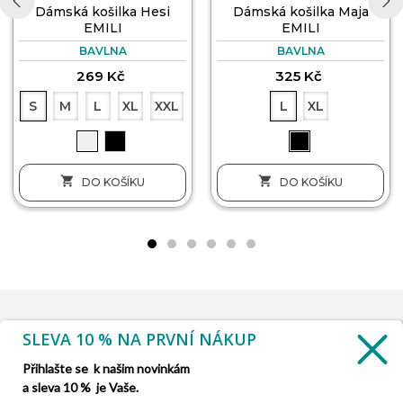
Dámská košilka Hesi
Dámská košilka Maja
EMILI
EMILI
‹
›
BAVLNA
BAVLNA
269 Kč
325 Kč
S
M
L
XL
XXL
L
XL


DO KOŠÍKU
DO KOŠÍKU
SLEVA 10 % NA PRVNÍ NÁKUP
INFORMACE

Přihlašte se k našim novinkám
a sleva 10 % je Vaše.
SLUŽBA ZÁKAZNÍKŮM
