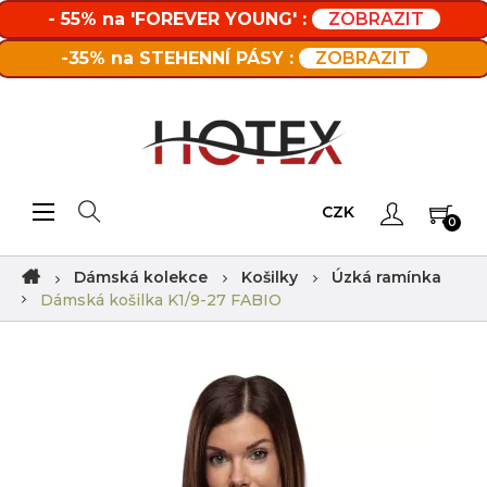
- 55% na 'FOREVER YOUNG' :
ZOBRAZIT
-35% na STEHENNÍ PÁSY :
ZOBRAZIT
Toggle navigation
☰
CZK
0
Dámská kolekce
Košilky
Úzká ramínka
Dámská košilka K1/9-27 FABIO