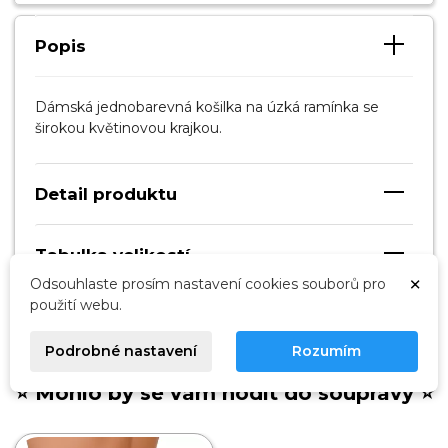
Popis
Dámská jednobarevná košilka na úzká ramínka se
širokou květinovou krajkou.
Detail produktu
Tabulka velikostí
×
Odsouhlaste prosím nastavení cookies souborů pro
použití webu.
Kdy dostanu zboží?
Podrobné nastavení
Rozumím
⭐ Mohlo by se vám hodit do soupravy ⭐