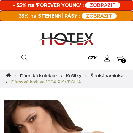
- 55% na 'FOREVER YOUNG' :
ZOBRAZIT
-35% na STEHENNÍ PÁSY :
ZOBRAZIT
Toggle navigation
☰
CZK
0
Dámská kolekce
Košilky
Široká ramínka
Dámská košilka 1004 RISVEGLIA