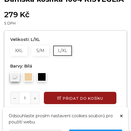
279 Kč
S DPH
Velikosti: L/XL
XXL
S/M
L/XL
Barvy: Bílá
PŘIDAT DO KOŠÍKU
SKLADEM, EXPEDUJEME DO 24 HODIN
×
Odsouhlaste prosím nastavení cookies souborů pro
použití webu.