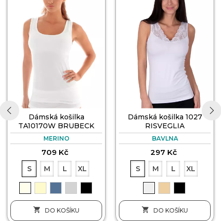
Dámská košilka
Dámská košilka 1027
TA10170W BRUBECK
RISVEGLIA
‹
›
MERINO
BAVLNA
709 Kč
297 Kč
S
M
L
XL
S
M
L
XL


DO KOŠÍKU
DO KOŠÍKU