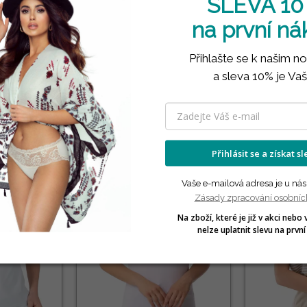
SLEVA 10
na první n
Přihlašte se k našim n
PRODUKTY VE STEJNÉ KATEGORII
a sleva 10% je Vaš
( 12 náhodně vybraných produktů ve stejné kategorii )
Přihlásit se a získat s
Vaše e-mailová adresa je u nás
Zásady zpracování osobníc
Na zboží, které je již v akci nebo 
nelze uplatnit slevu na první