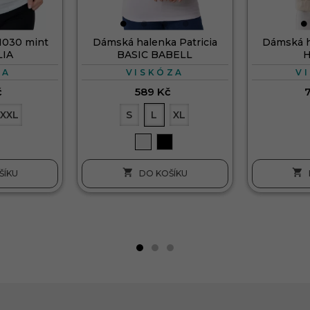
1030 mint
Dámská halenka Patricia
Dámská h
LIA
BASIC BABELL
NA
VISKÓZA
V
č
589 Kč
XXL
S
L
XL


ŠÍKU
DO KOŠÍKU