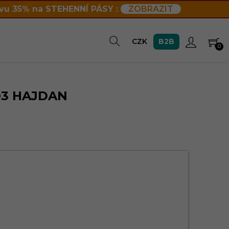
vu 35% na STEHENNÍ PÁSY :
ZOBRAZIT
B2B
CZK
0
03 HAJDAN