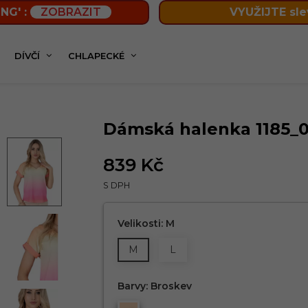
NG' :
ZOBRAZIT
VYUŽIJTE sle
DÍVČÍ
CHLAPECKÉ
áv
Dámská halenka 1185_03 HAJDAN
Dámská halenka 1185_
839 Kč
S DPH
Velikosti: M
M
L
Barvy: Broskev