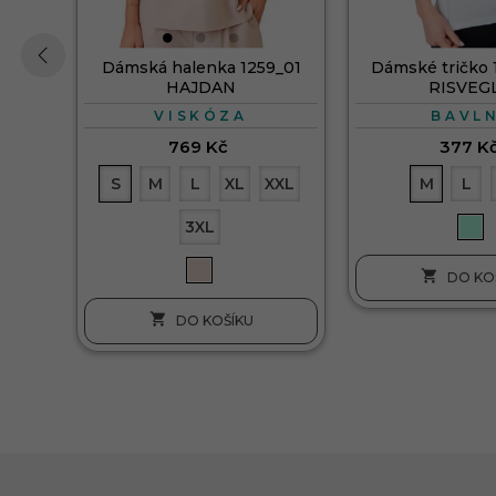
Dámská halenka 1259_01
Dámské tričko 
HAJDAN
RISVEG
‹
VISKÓZA
BAVL
769 Kč
377 K
S
M
L
XL
XXL
M
L
3XL

DO KO

DO KOŠÍKU