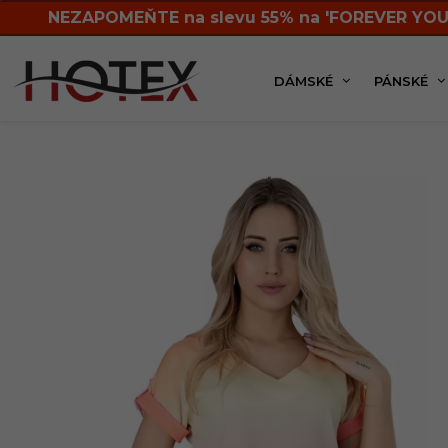
NEZAPOMEŇTE na slevu 55% na 'FOREVER YOU
DÁMSKÉ
PÁNSKÉ
Dámská kolekce
Trička, halenky
Krátký ruk