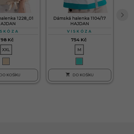
alenka 1228_01
Dámská halenka 1104/17
HAJDAN
HAJDAN
›
ISKÓZA
VISKÓZA
798 Kč
754 Kč
XXL
M

DO KOŠÍKU
DO KOŠÍKU