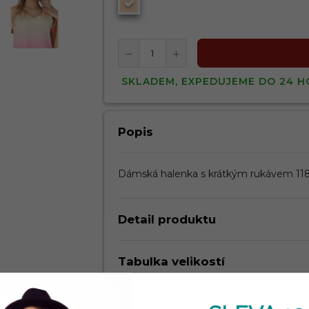
SKLADEM, EXPEDUJEME DO 24 H
Popis
Dámská halenka s krátkým rukávem 1
Detail produktu
Tabulka velikostí
Kdy dostanu zboží?