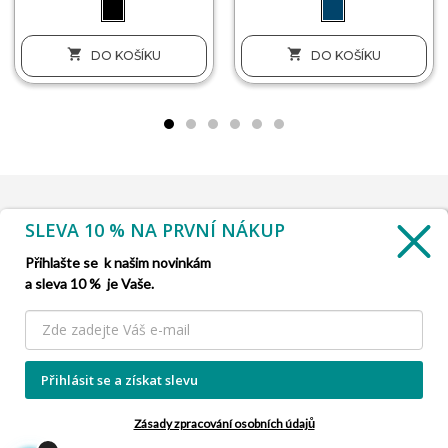


DO KOŠÍKU
DO KOŠÍKU
SLEVA 10 % NA PRVNÍ NÁKUP
INFORMACE

Přihlašte se k našim novinkám
a sleva 10 % je Vaše.
SLUŽBA ZÁKAZNÍKŮM

NAŠE NABÍDKY

Přihlásit se a získat slevu
INFORMACE O FIRMĚ

Zásady zpracování osobních údajů