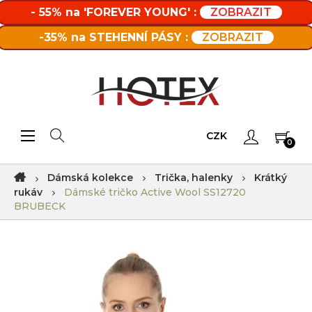
- 55% na 'FOREVER YOUNG' :
ZOBRAZIT
-35% na STEHENNÍ PÁSY :
ZOBRAZIT
Toggle navigation
☰
CZK
0
Dámská kolekce
Trička, halenky
Krátký
rukáv
Dámské tričko Active Wool SS12720
BRUBECK