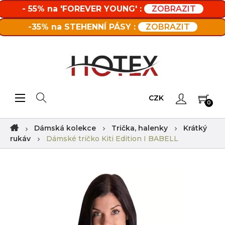
- 55% na 'FOREVER YOUNG' :
ZOBRAZIT
-35% na STEHENNÍ PÁSY :
ZOBRAZIT
Toggle navigation
☰
CZK
0
Dámská kolekce
Trička, halenky
Krátký
rukáv
Dámské tričko Kiti Edition I BABELL