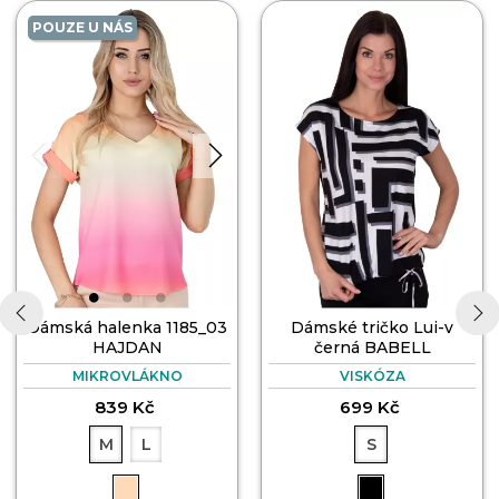
POUZE U NÁS
Dámská halenka 1185_03
Dámské tričko Lui-v
HAJDAN
černá BABELL
‹
›
MIKROVLÁKNO
VISKÓZA
839 Kč
699 Kč
M
L
S