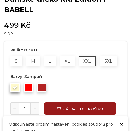
BABELL
499 Kč
S DPH
Velikosti: XXL
S
M
L
XL
XXL
3XL
Barvy: Šampaň
PŘIDAT DO KOŠÍKU
SKLADEM, EXPEDUJEME DO 24 HODIN
×
Odsouhlaste prosím nastavení cookies souborů pro
použití webu.