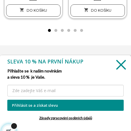


DO KOŠÍKU
DO KOŠÍKU
SLEVA 10 % NA PRVNÍ NÁKUP
INFORMACE

Přihlašte se k našim novinkám
a sleva 10 % je Vaše.
SLUŽBA ZÁKAZNÍKŮM

NAŠE NABÍDKY

Přihlásit se a získat slevu
INFORMACE O FIRMĚ

Zásady zpracování osobních údajů