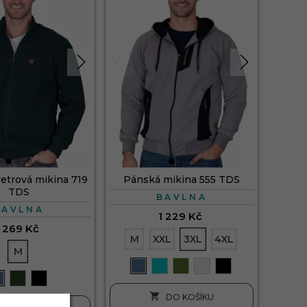
etrová mikina 719
Pánská mikina 555 TDS
TDS
BAVLNA
BAVLNA
1 229 Kč
1 269 Kč
M
XXL
3XL
4XL
M

DO KOŠÍKU