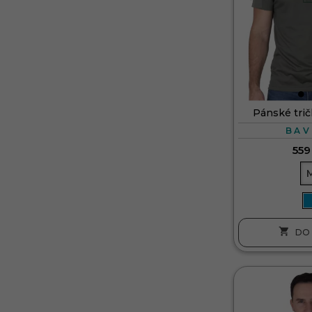
Pánské tri
BAV
559

DO 