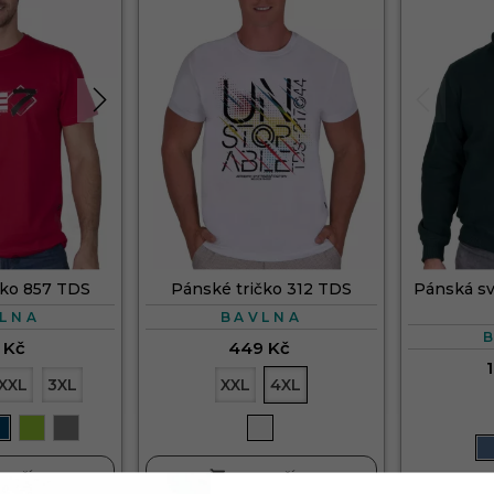
čko 857 TDS
Pánské tričko 312 TDS
Pánská sv
LNA
BAVLNA
 Kč
449 Kč
XXL
3XL
XXL
4XL

KOŠÍKU
DO KOŠÍKU