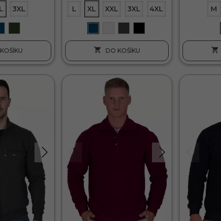
L
3XL
L
XL
XXL
3XL
4XL
M


KOŠÍKU
DO KOŠÍKU