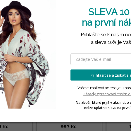

SLEVA 10
na první n
Přihlašte se k našim n
a sleva 10% je Vaš
Přihlásit se a získat s
Vaše e-mailová adresa je u nás
Zásady zpracování osobníc
Na zboží, které je již v akci nebo 
nelze uplatnit slevu na první
ina 407 TDS
Pánské tepláky 174 TDS
Pánská 
LNA
BAVLNA
9 Kč
997 Kč