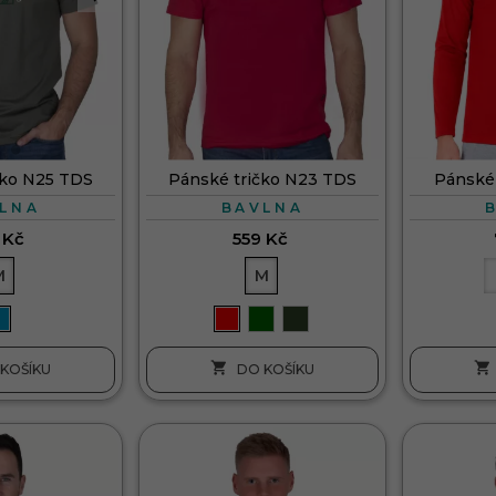
čko N25 TDS
Pánské tričko N23 TDS
Pánské 
LNA
BAVLNA
 Kč
559 Kč
M
M


KOŠÍKU
DO KOŠÍKU