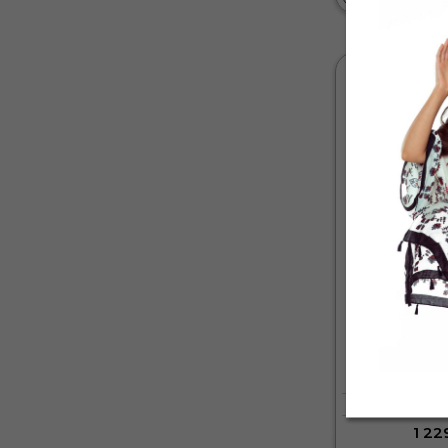
Pánská mik
BAV
1 22