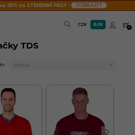
vu 35% na STEHENNÍ PÁSY :
ZOBRAZIT
B2B
CZK
0
ačky TDS
dle
Výchozí
