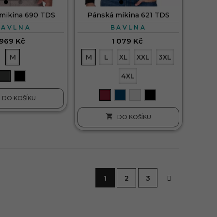
mikina 690 TDS
Pánská mikina 621 TDS
BAVLNA
BAVLNA
969 Kč
1 079 Kč
M
M
L
XL
XXL
3XL
4XL
DO KOŠÍKU

DO KOŠÍKU
1
2
3