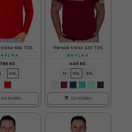
tričko 666 TDS
Pánské tričko 320 TDS
BAVLNA
BAVLNA
789 Kč
449 Kč
L
4XL
M
XXL
3XL

DO KOŠÍKU
DO KOŠÍKU