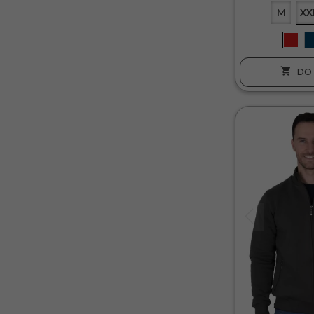
M
XX

DO 