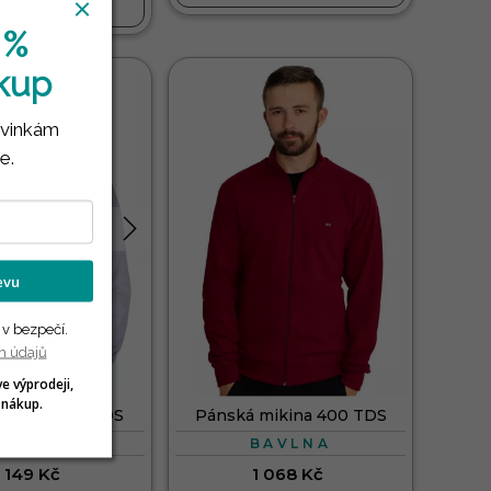
DO KOŠÍKU
 %
ákup
ovinkám
e.
levu
 v bezpečí.
h údajů
ve výprodeji,
 nákup.
mikina 401 TDS
Pánská mikina 400 TDS
BAVLNA
BAVLNA
1 149 Kč
1 068 Kč