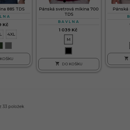
ina 885 TDS
Pánská svetrová mikina 700
Pánská 
TDS
LNA
BAVLNA
9 Kč
1 039 Kč
L
4XL
M

KOŠÍKU

DO KOŠÍKU
z 33 položek