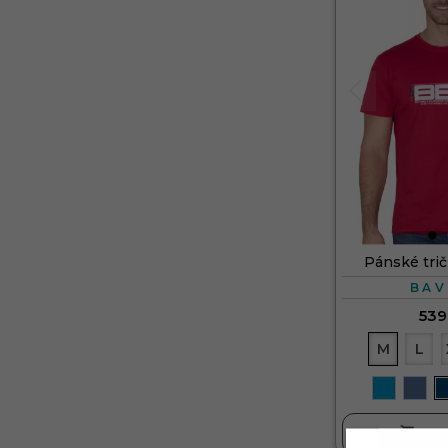
Pánské tri
BAV
539
M
L

DO 