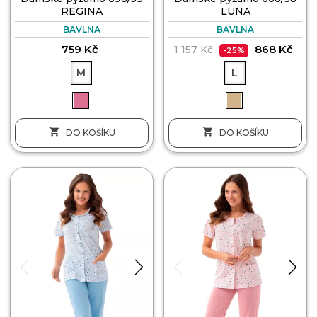
REGINA
LUNA
BAVLNA
BAVLNA
759 Kč
868 Kč
1 157 Kč
-25%
M
L


DO KOŠÍKU
DO KOŠÍKU