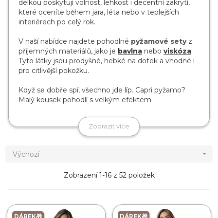
délkou poskytují volnost, lehkost i decentní zakrytí,
které oceníte během jara, léta nebo v teplejších
interiérech po celý rok.
V naší nabídce najdete pohodlné
pyžamové sety
z
příjemných materiálů, jako je
bavlna
nebo
viskóza
.
Tyto látky jsou prodyšné, hebké na dotek a vhodné i
pro citlivější pokožku.
Když se dobře spí, všechno jde líp. Capri pyžamo?
Malý kousek pohodlí s velkým efektem.
Zobrazit více
Výchozí

Zobrazení 1-16 z 52 položek
DÁREK🎁
DÁREK🎁