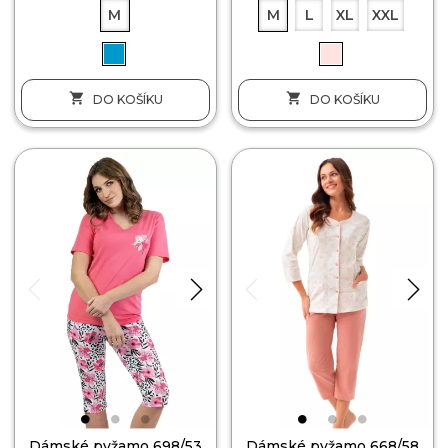
M
M
L
XL
XXL


DO KOŠÍKU
DO KOŠÍKU
Dámské pyžamo 698/53
Dámské pyžamo 668/58