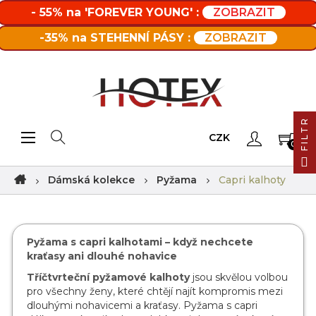
- 55% na 'FOREVER YOUNG' :
ZOBRAZIT
-35% na STEHENNÍ PÁSY :
ZOBRAZIT
FILTR
Toggle navigation
☰
CZK
0
Dámská kolekce
Pyžama
Capri kalhoty
Pyžama s capri kalhotami – když nechcete
kraťasy ani dlouhé nohavice
Tříčtvrteční pyžamové kalhoty
jsou skvělou volbou
pro všechny ženy, které chtějí najít kompromis mezi
dlouhými nohavicemi a kraťasy. Pyžama s capri