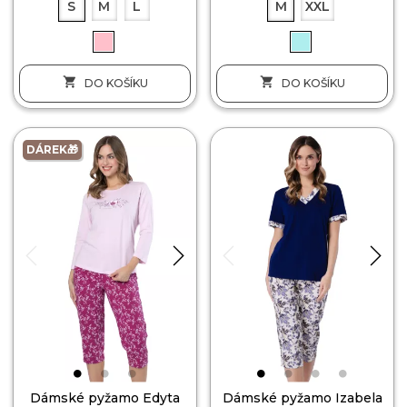
S
M
L
M
XXL


DO KOŠÍKU
DO KOŠÍKU
DÁREK🎁
Dámské pyžamo Edyta
Dámské pyžamo Izabela