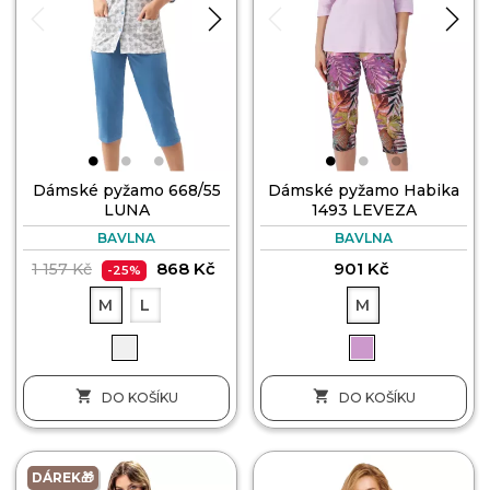
Dámské pyžamo 668/55
Dámské pyžamo Habika
LUNA
1493 LEVEZA
BAVLNA
BAVLNA
868 Kč
901 Kč
1 157 Kč
-25%
M
L
M


DO KOŠÍKU
DO KOŠÍKU
DÁREK🎁