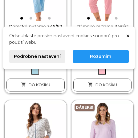
Dámské pyžamo 346/52
Dámské pyžamo 346/51
LUNA
LUNA
×
Odsouhlaste prosím nastavení cookies souborů pro
BAVLNA
BAVLNA
použití webu.
809 Kč
809 Kč
1 079 Kč
1 079 Kč
-25%
-25%
Podrobné nastavení
Rozumím
M
M


DO KOŠÍKU
DO KOŠÍKU
DÁREK🎁