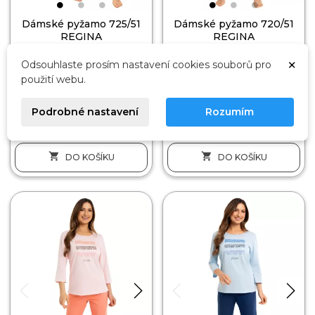
Dámské pyžamo 725/51
Dámské pyžamo 720/51
REGINA
REGINA
BAVLNA
BAVLNA
×
Odsouhlaste prosím nastavení cookies souborů pro
939 Kč
834 Kč
použití webu.
L
L
Podrobné nastavení
Rozumím


DO KOŠÍKU
DO KOŠÍKU