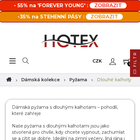
- 55% na 'FOREVER YOUNG' :
ZOBRAZIT
-35% na STEHENNÍ PÁSY :
ZOBRAZIT
FILTR
Toggle navigation
☰
CZK
0
Dámská kolekce
Pyžama
Dlouhé kalhoty
Dámská pyžama s dlouhými kalhotami – pohodlí,
které zahřeje
Naše pyžama s dlouhými kalhotami jsou jako
stvořená pro chvíle, kdy chcete vypnout, zachumlat
se a cítit se dobře. Ideální na zimní večery, líná rána i