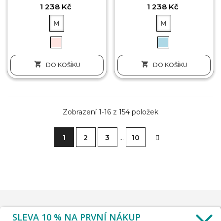
1 238 Kč
1 238 Kč
M
M


DO KOŠÍKU
DO KOŠÍKU
Zobrazení 1-16 z 154 položek
1
2
3
…
10
SLEVA 10 % NA PRVNÍ NÁKUP