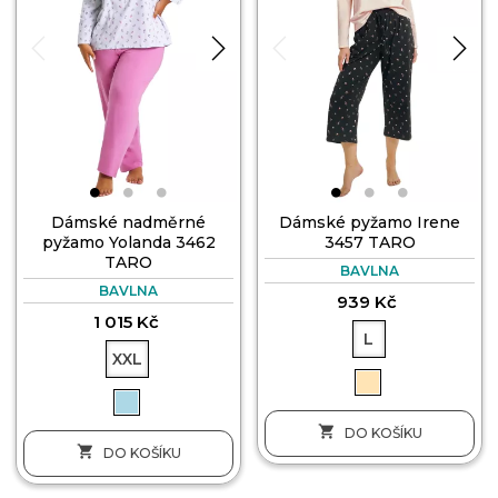
Dámské nadměrné
Dámské pyžamo Irene
pyžamo Yolanda 3462
3457 TARO
TARO
BAVLNA
BAVLNA
939 Kč
1 015 Kč
L
XXL

DO KOŠÍKU

DO KOŠÍKU