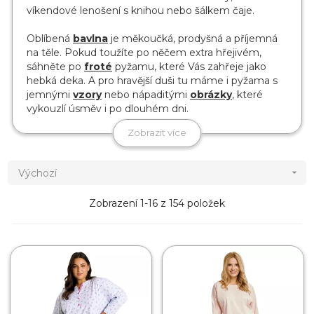
víkendové lenošení s knihou nebo šálkem čaje.
Oblíbená
bavlna
je měkoučká, prodyšná a příjemná
na těle. Pokud toužíte po něčem extra hřejivém,
sáhněte po
froté
pyžamu, které Vás zahřeje jako
hebká deka. A pro hravější duši tu máme i pyžama s
jemnými
vzory
nebo nápaditými
obrázky
, které
vykouzlí úsměv i po dlouhém dni.
Zobrazit více
Výchozí

Zobrazení 1-16 z 154 položek