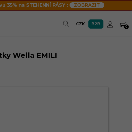
vu 35% na STEHENNÍ PÁSY :
ZOBRAZIT
B2B
CZK
0
tky Wella EMILI