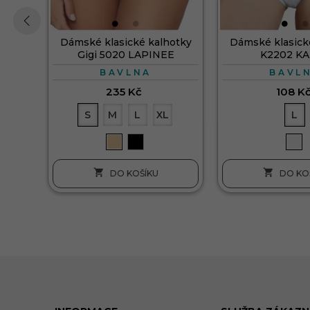
Dámské klasické kalhotky
Dámské klasick
‹
Gigi 5020 LAPINEE
K2202 K
BAVLNA
BAVL
235 Kč
108 K
S
M
L
XL
L


DO KOŠÍKU
DO KO