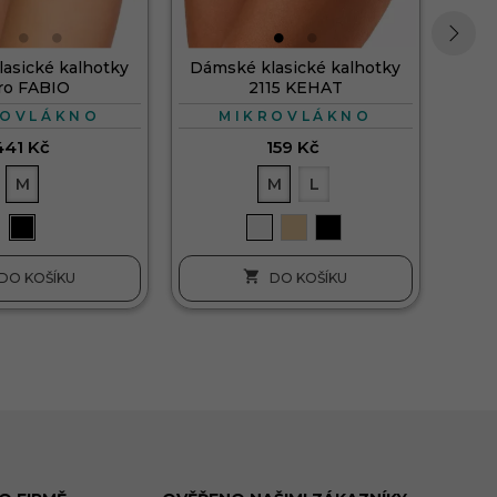
asické kalhotky
Dámské klasické kalhotky
›
ro FABIO
2115 KEHAT
ROVLÁKNO
MIKROVLÁKNO
441 Kč
159 Kč
M
M
L

DO KOŠÍKU
DO KOŠÍKU