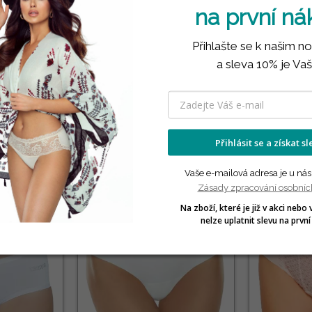
na první n
Přihlašte se k našim n
a sleva 10% je Vaš
PRODUKTY VE STEJNÉ KATEGORII
( 12 náhodně vybraných produktů ve stejné kategorii )
Přihlásit se a získat s
NÁŠ TIP
Vaše e-mailová adresa je u nás
Zásady zpracování osobníc
Na zboží, které je již v akci nebo 
nelze uplatnit slevu na první