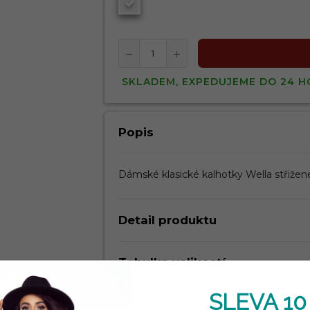
SKLADEM, EXPEDUJEME DO 24 H
Popis
Dámské klasické kalhotky Wella střižen
Detail produktu
Tabulka velikostí
SLEVA 10
Kdy dostanu zboží?