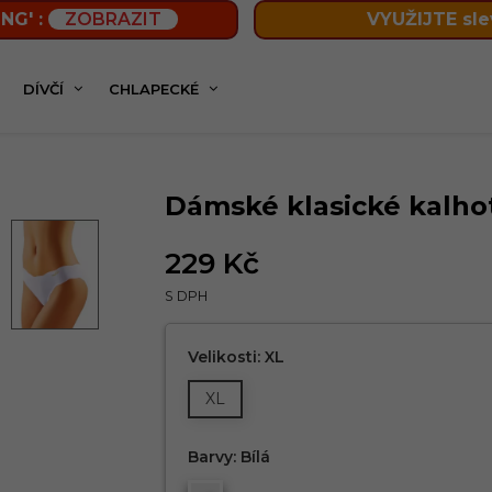
NG' :
ZOBRAZIT
VYUŽIJTE sle
DÍVČÍ
CHLAPECKÉ
ké klasické kalhotky Wella EMILI
Dámské klasické kalho
229 Kč
S DPH
Velikosti: XL
XL
Barvy: Bílá