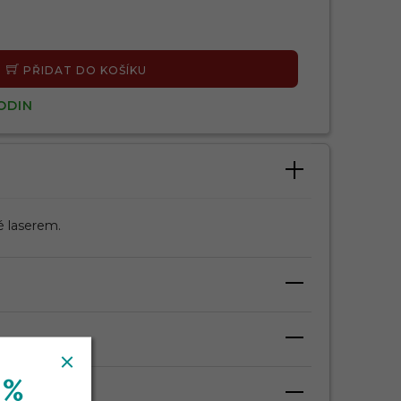
PŘIDAT DO KOŠÍKU
ODIN
é laserem.
 %