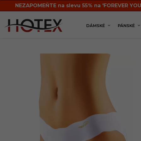
NEZAPOMEŇTE na slevu 55% na 'FOREVER YOU
DÁMSKÉ
PÁNSKÉ
Dámská kolekce
Kalhotky
Klasické
Dáms