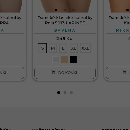
é kalhotky
Dámské klasické kalhotky
Dámské kl
APPA
Pola 5013 LAPINEE
Ka
NA
BAVLNA
MIK
č
249 Kč
S
M
L
XL
XXL


ŠÍKU
DO KOŠÍKU