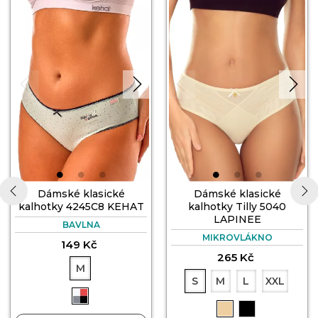
Dámské klasické
Dámské klasické
kalhotky 4245C8 KEHAT
kalhotky Tilly 5040
LAPINEE
‹
›
BAVLNA
MIKROVLÁKNO
149 Kč
265 Kč
M
S
M
L
XXL