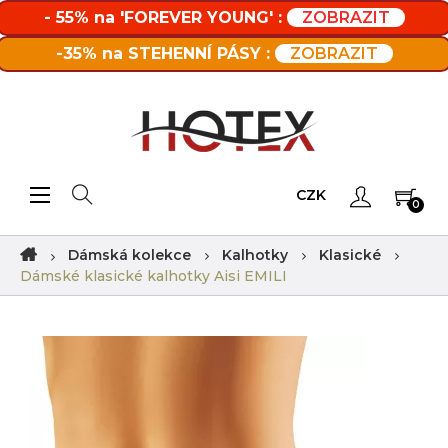
- 55% na 'FOREVER YOUNG' :
ZOBRAZIT
-35% na STEHENNÍ PÁSY :
ZOBRAZIT
Toggle navigation
☰
CZK
0
Dámská kolekce
Kalhotky
Klasické
Dámské klasické kalhotky Aisi EMILI