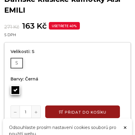
EMILI
163 Kč
271 Kč
UŠETŘETE 40%
S DPH
Velikosti: S
S
Barvy: Černá
PŘIDAT DO KOŠÍKU
SKLADEM, EXPEDUJEME DO 24 HODIN
×
Odsouhlaste prosím nastavení cookies souborů pro
použití webu.