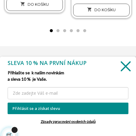

DO KOŠÍKU

DO KOŠÍKU
SLEVA 10 % NA PRVNÍ NÁKUP
INFORMACE

Přihlašte se k našim novinkám
a sleva 10 % je Vaše.
SLUŽBA ZÁKAZNÍKŮM

NAŠE NABÍDKY

Přihlásit se a získat slevu
INFORMACE O FIRMĚ

Zásady zpracování osobních údajů