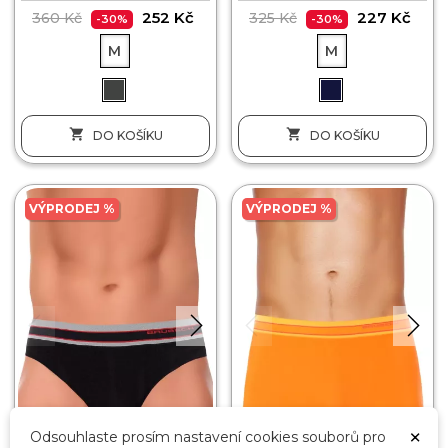
252 Kč
227 Kč
360 Kč
325 Kč
-30%
-30%
M
M


DO KOŠÍKU
DO KOŠÍKU
VÝPRODEJ %
VÝPRODEJ %
×
Odsouhlaste prosím nastavení cookies souborů pro