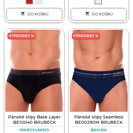


DO KOŠÍKU
DO KOŠÍKU
VÝPRODEJ %
VÝPRODEJ %
Pánské slipy Base Layer
Pánské slipy Seamless
BE10040 BRUBECK
BE00290M BRUBECK
MIKROVLÁKNO
BAVLNA