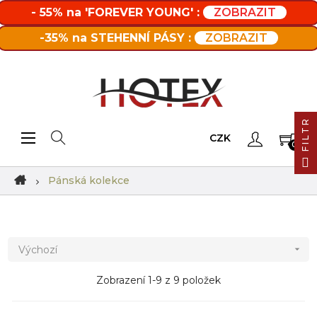
- 55% na 'FOREVER YOUNG' :
ZOBRAZIT
-35% na STEHENNÍ PÁSY :
ZOBRAZIT
FILTR
Toggle navigation
☰
CZK
0
Pánská kolekce
Výchozí

Zobrazení 1-9 z 9 položek