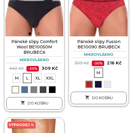
Pánské slipy Comfort
Pánské slipy Fusion
Wool BE10050M
BE10090 BRUBECK
BRUBECK
MIKROVLÁKNO
MIKROVLÁKNO
216 Kč
309 Kč
-30%
309 Kč
442 Kč
-30%
M
M
L
XL
XXL

DO KOŠÍKU

DO KOŠÍKU
VÝPRODEJ %