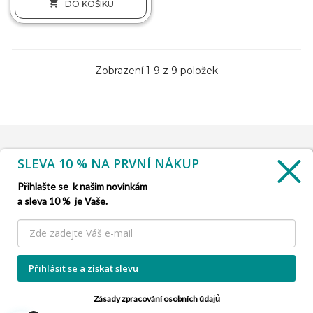

DO KOŠÍKU
Zobrazení 1-9 z 9 položek
SLEVA 10 % NA PRVNÍ NÁKUP
INFORMACE

Přihlašte se k našim novinkám
a sleva 10 % je Vaše.
SLUŽBA ZÁKAZNÍKŮM

NAŠE NABÍDKY

Přihlásit se a získat slevu
INFORMACE O FIRMĚ

Zásady zpracování osobních údajů