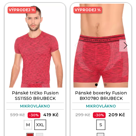
VÝPRODEJ %
VÝPRODEJ %
Pánské tričko Fusion
Pánské boxerky Fusion
SS11550 BRUBECK
BX10780 BRUBECK
MIKROVLÁKNO
MIKROVLÁKNO
419 Kč
209 Kč
599 Kč
299 Kč
-30%
-30%
M
XXL
S