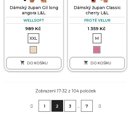
Dámský župan Gil long
Dámský župan Classic
angora L&L
cherry L&L
WELLSOFT
FROTÉ VELUR
989 Kč
1 359 Kč
XXL
M


DO KOŠÍKU
DO KOŠÍKU
Zobrazení 17-32 z 104 položek
1
2
3
…
7