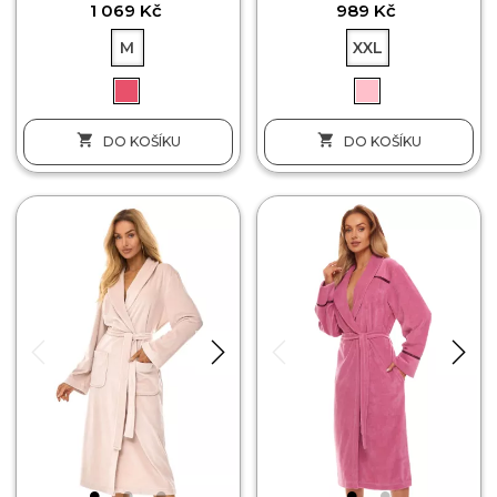
1 069 Kč
989 Kč
M
XXL


DO KOŠÍKU
DO KOŠÍKU