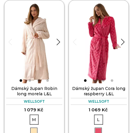
Dámský župan Robin
Dámský župan Cora long
long morela L&L
raspberry L&L
WELLSOFT
WELLSOFT
1 079 Kč
1 069 Kč
M
L