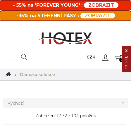
- 55% na 'FOREVER YOUNG' :
ZOBRAZIT
-35% na STEHENNÍ PÁSY :
ZOBRAZIT
FILTR
Toggle navigation
☰
CZK
0
Dámská kolekce
Výchozí

Zobrazení 17-32 z 104 položek