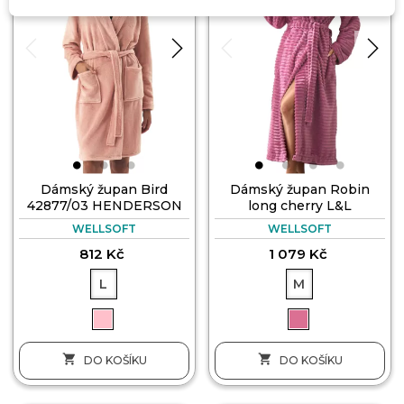
Dámský župan Bird
Dámský župan Robin
42877/03 HENDERSON
long cherry L&L
WELLSOFT
WELLSOFT
812 Kč
1 079 Kč
L
M


DO KOŠÍKU
DO KOŠÍKU