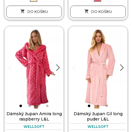


DO KOŠÍKU
DO KOŠÍKU
Dámský župan Amira long
Dámský župan Gil long
raspberry L&L
puder L&L
WELLSOFT
WELLSOFT