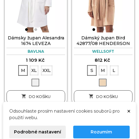
Dámsky župan Alesandra
Dámský župan Bird
1674 LEVEZA
42877/08 HENDERSON
BAVLNA
WELLSOFT
1 109 Kč
812 Kč
M
XL
XXL
S
M
L


DO KOŠÍKU
DO KOŠÍKU
×
Odsouhlaste prosím nastavení cookies souborů pro
použití webu.
Podrobné nastavení
Rozumím