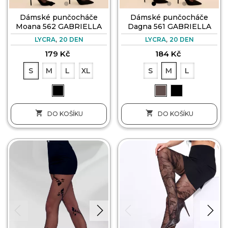
Dámské punčocháče
Dámské punčocháče
Moana 562 GABRIELLA
Dagna 561 GABRIELLA
,
,
LYCRA
20 DEN
LYCRA
20 DEN
179 Kč
184 Kč
S
M
L
XL
S
M
L


DO KOŠÍKU
DO KOŠÍKU