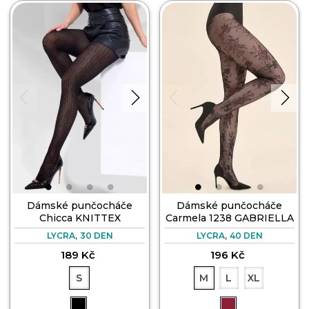
Dámské punčocháče
Dámské punčocháče
Chicca KNITTEX
Carmela 1238 GABRIELLA
,
,
LYCRA
30 DEN
LYCRA
40 DEN
189 Kč
196 Kč
S
M
L
XL