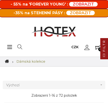
- 55% na 'FOREVER YOUNG' :
ZOBRAZIT
-35% na STEHENNÍ PÁSY :
ZOBRAZIT
FILTR
Toggle navigation
☰
CZK
0
Dámská kolekce
Výchozí

Zobrazení 1-16 z 72 položek