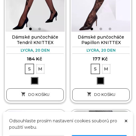
Dámské punčocháče
Dámské punčocháče
Tendril KNITTEX
Papillon KNITTEX
,
,
LYCRA
20 DEN
LYCRA
20 DEN
184 Kč
177 Kč
S
M
S
M


DO KOŠÍKU
DO KOŠÍKU
×
Odsouhlaste prosím nastavení cookies souborů pro
použití webu.