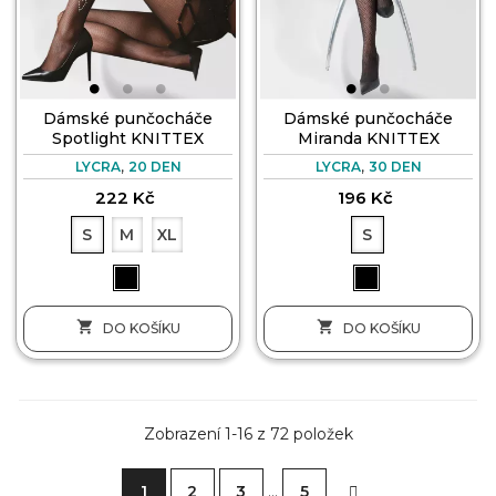
Dámské punčocháče
Dámské punčocháče
Spotlight KNITTEX
Miranda KNITTEX
,
,
LYCRA
20 DEN
LYCRA
30 DEN
222 Kč
196 Kč
S
M
XL
S


DO KOŠÍKU
DO KOŠÍKU
Zobrazení 1-16 z 72 položek
1
2
3
…
5