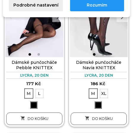
Podrobné nastavení
Rozumím
Dámské punčocháče
Dámské punčocháče
Pebble KNITTEX
Navia KNITTEX
,
,
LYCRA
20 DEN
LYCRA
20 DEN
177 Kč
186 Kč
M
L
M
XL


DO KOŠÍKU
DO KOŠÍKU