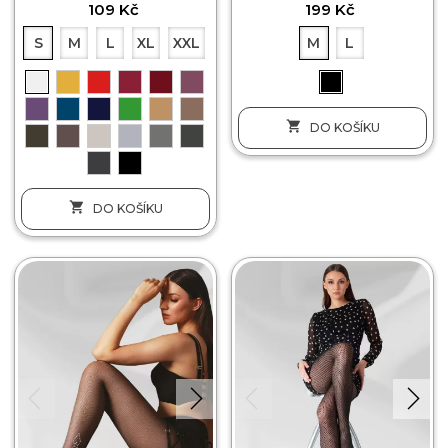
109 Kč
199 Kč
S
M
L
XL
XXL
M
L

DO KOŠÍKU

DO KOŠÍKU