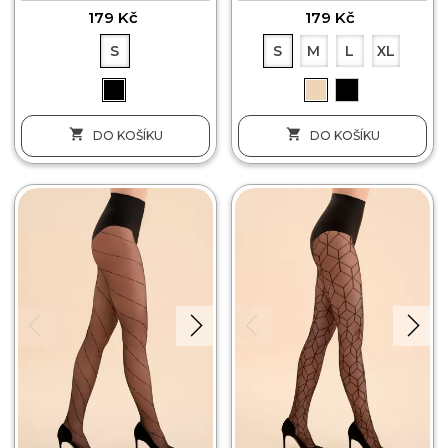
179 Kč
179 Kč
S
S
M
L
XL


DO KOŠÍKU
DO KOŠÍKU