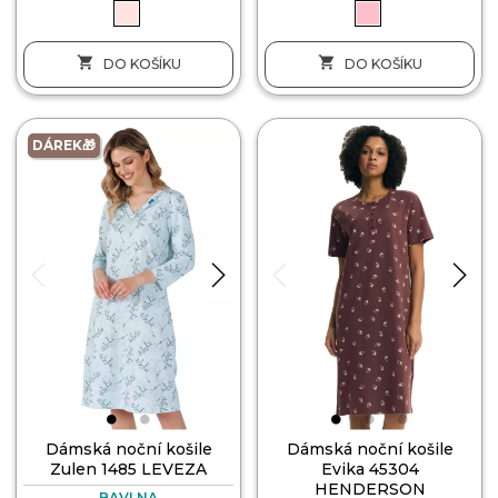


DO KOŠÍKU
DO KOŠÍKU
DÁREK🎁
Dámská noční košile
Dámská noční košile
Zulen 1485 LEVEZA
Evika 45304
HENDERSON
BAVLNA