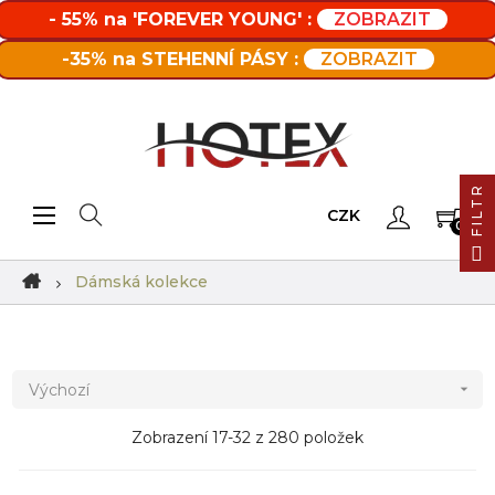
- 55% na 'FOREVER YOUNG' :
ZOBRAZIT
-35% na STEHENNÍ PÁSY :
ZOBRAZIT
FILTR
Toggle navigation
☰
CZK
0
Dámská kolekce
Výchozí

Zobrazení 17-32 z 280 položek