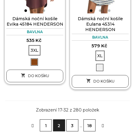
Dámská noční košile
Dámská noční košile
Evika 45184 HENDERSON
Eulana 45314
HENDERSON
BAVLNA
BAVLNA
535 Kč
579 Kč
3XL
XL

DO KOŠÍKU

DO KOŠÍKU
Zobrazení 17-32 z 280 položek
1
2
3
…
18