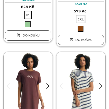
BAVLNA
829 Kč
579 Kč
M
3XL

DO KOŠÍKU

DO KOŠÍKU