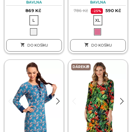
BAVLNA
BAVLNA
869 Kč
590 Kč
786 Kč
-25%
L
XL


DO KOŠÍKU
DO KOŠÍKU
DÁREK🎁