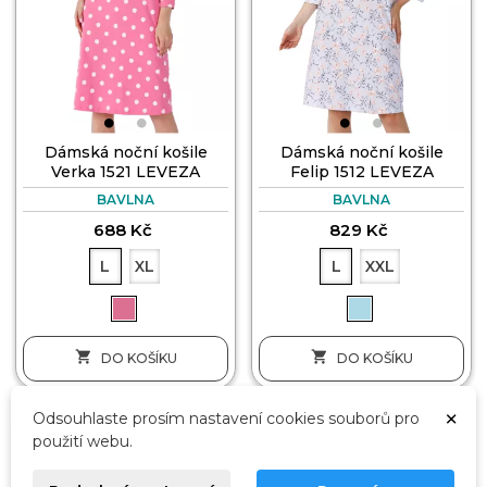
Dámská noční košile
Dámská noční košile
Verka 1521 LEVEZA
Felip 1512 LEVEZA
BAVLNA
BAVLNA
688 Kč
829 Kč
L
XL
L
XXL


DO KOŠÍKU
DO KOŠÍKU
×
Odsouhlaste prosím nastavení cookies souborů pro
DÁREK🎁
DÁREK🎁
použití webu.