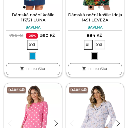
Dámská noční košile
Dámská noční košile Idoja
117/21 LUNA
1491 LEVEZA
BAVLNA
BAVLNA
590 Kč
884 Kč
786 Kč
-25%
XXL
XL
XXL


DO KOŠÍKU
DO KOŠÍKU
DÁREK🎁
DÁREK🎁