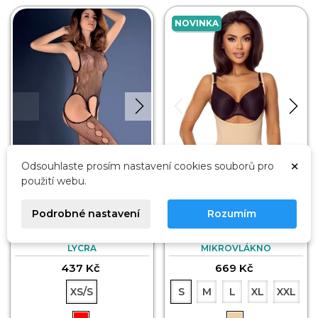
NOVINKA
×
Odsouhlaste prosím nastavení cookies souborů pro
použití webu.
Podrobné nastavení
Rozumím
Bodystocking erotic
Dámské body stahovací
Calista 640 GABRIELLA
Nita 7006 LAPINEE
LYCRA
MIKROVLÁKNO
437 Kč
669 Kč
XS/S
S
M
L
XL
XXL