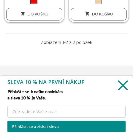


DO KOŠÍKU
DO KOŠÍKU
Zobrazení 1-2 z 2 položek
SLEVA 10 % NA PRVNÍ NÁKUP
INFORMACE

Přihlašte se k našim novinkám
a sleva 10 % je Vaše.
SLUŽBA ZÁKAZNÍKŮM

NAŠE NABÍDKY

Přihlásit se a získat slevu
INFORMACE O FIRMĚ
