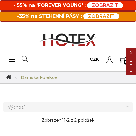
- 55% na 'FOREVER YOUNG' :
ZOBRAZIT
-35% na STEHENNÍ PÁSY :
ZOBRAZIT
FILTR
Toggle navigation
☰
CZK
0
Dámská kolekce
Výchozí

Zobrazení 1-2 z 2 položek