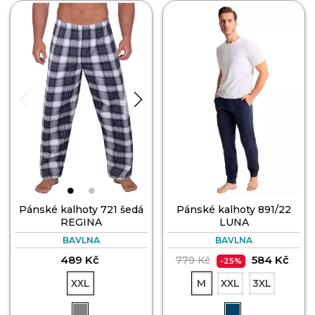
Pánské kalhoty 721 šedá
Pánské kalhoty 891/22
REGINA
LUNA
BAVLNA
BAVLNA
489 Kč
584 Kč
779 Kč
-25%
XXL
M
XXL
3XL