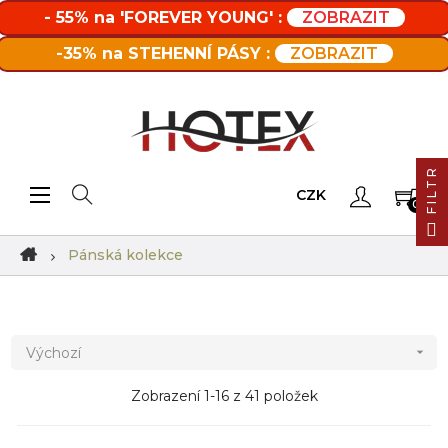
- 55% na 'FOREVER YOUNG' :
ZOBRAZIT
-35% na STEHENNÍ PÁSY :
ZOBRAZIT
FILTR
Toggle navigation
☰
CZK
0
Pánská kolekce
Výchozí

Zobrazení 1-16 z 41 položek