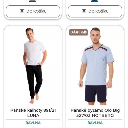


DO KOŠÍKU
DO KOŠÍKU
DÁREK🎁
Pánské kalhoty 891/21
Pánské pyžamo Olo Big
LUNA
327/03 HOTBERG
BAVLNA
BAVLNA